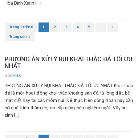
Hòa Bình Xanh […]
Trang 1 trên 6
1
2
3
4
5
...
»
Trang cuối »
PHƯƠNG ÁN XỬ LÝ BỤI KHAI THÁC ĐÁ TỐI ƯU
NHẤT
Bởi
HBX
PHƯƠNG ÁN XỬ LÝ BỤI KHAI THÁC ĐÁ TỐI ƯU NHẤT Khai thác
đá là một hoạt động khai thác khoáng sản đá từ lòng đất, bề
mặt đất hay tại các mỏm núi. Để thực hiện công đoạn này cần
có quá trình thăm dò, xin cấp giấy phép nghiêm ngặt. Vậy bụi
sinh […]