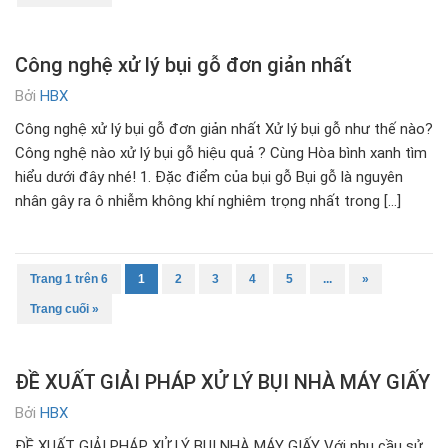
Công nghệ xử lý bụi gỗ đơn giản nhất
Bởi
HBX
Công nghệ xử lý bụi gỗ đơn giản nhất Xử lý bụi gỗ như thế nào?
Công nghệ nào xử lý bụi gỗ hiệu quả ? Cùng Hòa bình xanh tìm
hiểu dưới đây nhé! 1. Đặc điểm của bụi gỗ Bụi gỗ là nguyên
nhân gây ra ô nhiễm không khí nghiêm trọng nhất trong […]
Trang 1 trên 6
1
2
3
4
5
...
»
Trang cuối »
ĐỀ XUẤT GIẢI PHÁP XỬ LÝ BỤI NHÀ MÁY GIẤY
Bởi
HBX
ĐỀ XUẤT GIẢI PHÁP XỬ LÝ BỤI NHÀ MÁY GIẤY Với nhu cầu sử