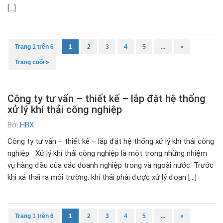
[…]
Trang 1 trên 6
1
2
3
4
5
...
»
Trang cuối »
Công ty tư vấn – thiết kế – lắp đặt hệ thống
xử lý khí thải công nghiệp
Bởi
HBX
Công ty tư vấn – thiết kế – lắp đặt hệ thống xử lý khí thải công
nghiệp Xử lý khí thải công nghiệp là một trong những nhiệm
vụ hàng đầu của các doanh nghiệp trong và ngoài nước. Trước
khi xả thải ra môi trường, khí thải phải được xử lý đoạn […]
Trang 1 trên 6
1
2
3
4
5
...
»