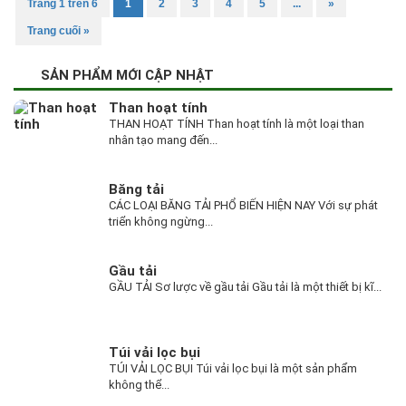
Trang 1 trên 6
1
2
3
4
5
...
»
Trang cuối »
SẢN PHẨM MỚI CẬP NHẬT
Than hoạt tính
THAN HOẠT TÍNH Than hoạt tính là một loại than
nhân tạo mang đến...
Băng tải
CÁC LOẠI BĂNG TẢI PHỔ BIẾN HIỆN NAY Với sự phát
triển không ngừng...
Gầu tải
GẦU TẢI Sơ lược về gầu tải Gầu tải là một thiết bị kĩ...
Túi vải lọc bụi
TÚI VẢI LỌC BỤI Túi vải lọc bụi là một sản phẩm
không thể...