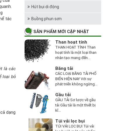
g của
quanh.
Hút bụi di động
ng
hể tác
Buồng phun sơn
SẢN PHẨM MỚI CẬP NHẬT
Than hoạt tính
THAN HOẠT TÍNH Than
hoạt tính là một loại than
nhân tạo mang đến...
Băng tải
t là các
CÁC LOẠI BĂNG TẢI PHỔ
 loại bỏ
BIẾN HIỆN NAY Với sự
phát triển không ngừng...
Gầu tải
GẦU TẢI Sơ lược về gầu
tải Gầu tải là một thiết bị
kĩ...
 cả dạng
Túi vải lọc bụi
TÚI VẢI LỌC BỤI Túi vải