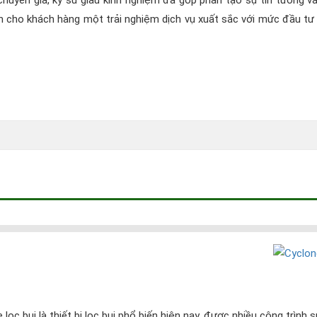
chuyên gia, kỹ sư giàu kinh nghiệm đã góp phần tạo sự tin tưởng v
n cho khách hàng một trải nghiệm dịch vụ xuất sắc với mức đầu tư
c bụi là thiết bị lọc bụi phổ biến hiện nay, được nhiều công trình 