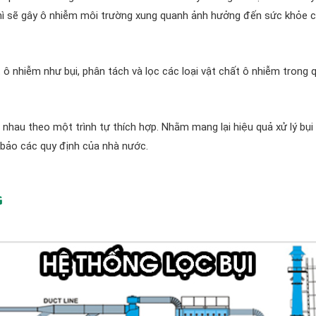
i thì sẽ gây ô nhiễm môi trường xung quanh ảnh hưởng đến sức khỏe 
t ô nhiễm như bụi, phân tách và lọc các loại vật chất ô nhiễm trong q
ới nhau theo một trình tự thích hợp. Nhằm mang lại hiệu quả xử lý bụi
bảo các quy định của nhà nước.