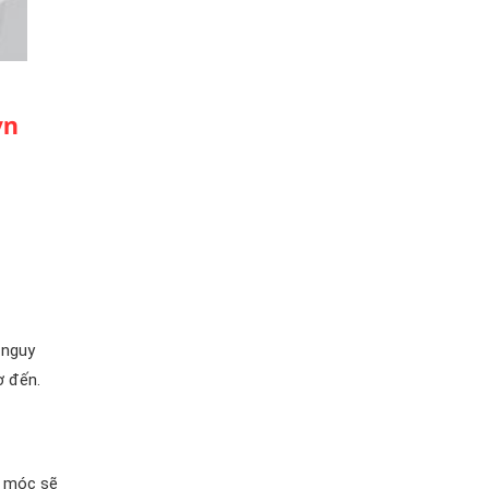
 nguy
ờ đến.
y móc sẽ