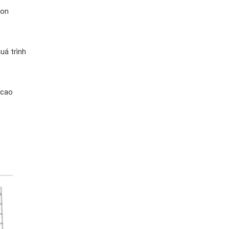
con
uá trình
 cao