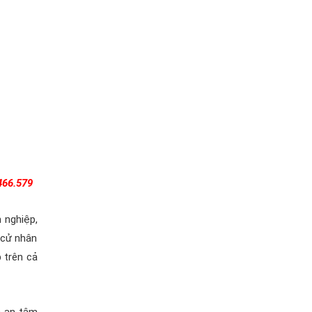
466.579
h nghiệp,
 cử nhân
 trên cả