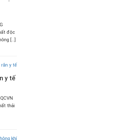
NG
hất độc
hông […]
n y tế
Ế QCVN
ất thải