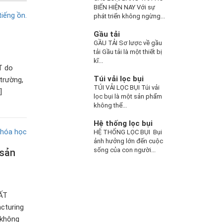
BIẾN HIỆN NAY Với sự
phát triển không ngừng...
Gầu tải
GẦU TẢI Sơ lược về gầu
tải Gầu tải là một thiết bị
kĩ...
T do
Túi vải lọc bụi
trường,
TÚI VẢI LỌC BỤI Túi vải
]
lọc bụi là một sản phẩm
không thể...
Hệ thống lọc bụi
HỆ THỐNG LỌC BỤI Bụi
ảnh hưởng lớn đến cuộc
sống của con người...
 sản
ẤT
cturing
 không