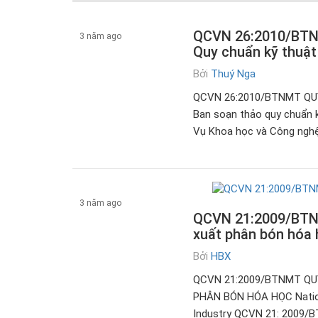
QCVN 26:2010/BT
3 năm ago
Quy chuẩn kỹ thuật 
Bởi
Thuý Nga
Tài liệu
QCVN 26:2010/BTNMT QU
Ban soạn thảo quy chuẩn k
Vụ Khoa học và Công nghệ
3 năm ago
QCVN 21:2009/BTNMT
xuất phân bón hóa
Tài liệu
Bởi
HBX
QCVN 21:2009/BTNMT QU
PHÂN BÓN HÓA HỌC Nationa
Industry QCVN 21: 2009/B