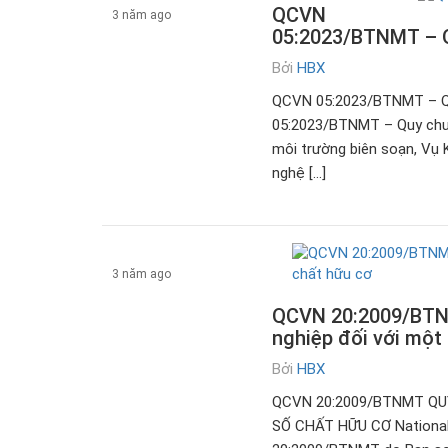
QCVN
3 năm ago
05:2023/BTNMT – Qu
Bởi
HBX
Tài liệu
QCVN 05:2023/BTNMT – 
05:2023/BTNMT – Quy chuẩ
môi trường biên soạn, Vụ 
nghệ […]
3 năm ago
QCVN 20:2009/BTNMT
Tài liệu
nghiệp đối với một
Bởi
HBX
QCVN 20:2009/BTNMT QU
SỐ CHẤT HỮU CƠ National 