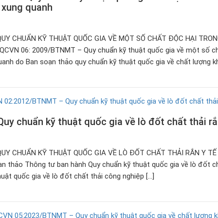
í xung quanh
QUY CHUẨN KỸ THUẬT QUỐC GIA VỀ MỘT SỐ CHẤT ĐỘC HẠI TRO
VN 06: 2009/BTNMT – Quy chuẩn kỹ thuật quốc gia về một số c
quanh do Ban soạn thảo quy chuẩn kỹ thuật quốc gia về chất lượng k
y chuẩn kỹ thuật quốc gia về lò đốt chất thải rắ
QUY CHUẨN KỸ THUẬT QUỐC GIA VỀ LÒ ĐỐT CHẤT THẢI RẮN Y T
 thảo Thông tư ban hành Quy chuẩn kỹ thuật quốc gia về lò đốt ch
huật quốc gia về lò đốt chất thải công nghiệp […]