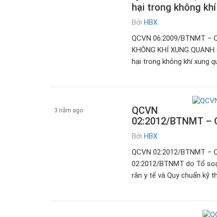
Tài liệu
hại trong không kh
Bởi
HBX
QCVN 06:2009/BTNMT – 
KHÔNG KHÍ XUNG QUANH QC
hại trong không khí xung 
QCVN
3 năm ago
02:2012/BTNMT – Qu
Bởi
HBX
Tài liệu
QCVN 02:2012/BTNMT – 
02:2012/BTNMT do Tổ soạn
rắn y tế và Quy chuẩn kỹ t