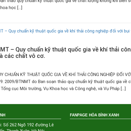
 thảo quy chuẩn kỹ thuật quốc gia về chất lượng không khí biên s
hoa học […]
 – Quy chuẩn kỹ thuật quốc gia về khí thải cô
và các chất vô cơ.
Y CHUẨN KỸ THUẬT QUỐC GIA VỀ KHÍ THẢI CÔNG NGHIỆP ĐỐI VỚI
 2009/BTNMT do Ban soạn thảo quy chuẩn kỹ thuật quốc gia về c
, Tổng cục Môi trường, Vụ Khoa học và Công nghệ, và Vụ Pháp […]
ÁNH
FANPAGE HÒA BÌNH XANH
i: Số 262 Ngõ 192 đường Lê