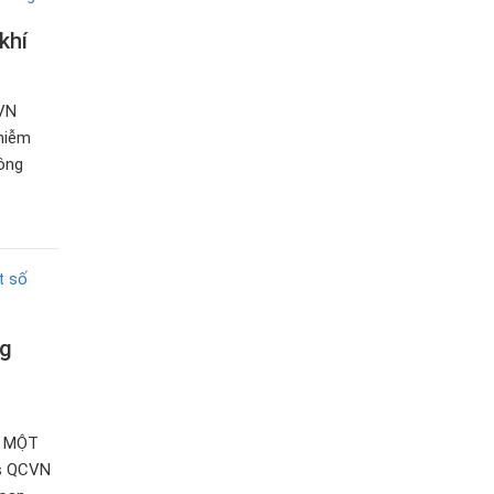
khí
VN
hiễm
ông
ng
I MỘT
es QCVN