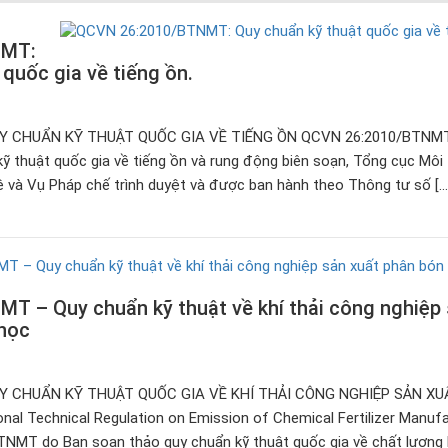
NMT:
quốc gia về tiếng ồn.
Y CHUẨN KỸ THUẬT QUỐC GIA VỀ TIẾNG ỒN QCVN 26:2010/BTNM
ỹ thuật quốc gia về tiếng ồn và rung động biên soạn, Tổng cục Môi 
 và Vụ Pháp chế trình duyệt và được ban hành theo Thông tư số […
 – Quy chuẩn kỹ thuật về khí thải công nghiệp
 học
Y CHUẨN KỸ THUẬT QUỐC GIA VỀ KHÍ THẢI CÔNG NGHIỆP SẢN XU
l Technical Regulation on Emission of Chemical Fertilizer Manufa
TNMT do Ban soạn thảo quy chuẩn kỹ thuật quốc gia về chất lượng