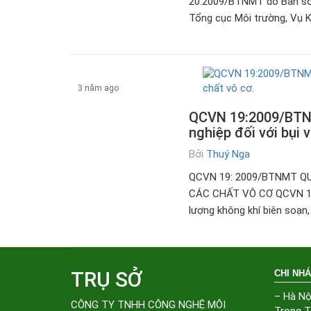
20:2009/BTNMT do Ban soạn
Tổng cục Môi trường, Vụ K
3 năm ago
QCVN 19:2009/BTNMT
Tài liệu
nghiệp đối với bụi 
Bởi
Thuý Nga
QCVN 19: 2009/BTNMT QU
CÁC CHẤT VÔ CƠ QCVN 19:
lượng không khí biên soạn
TRỤ SỞ
CHI NH
– Hà Nộ
CÔNG TY TNHH CÔNG NGHỆ MÔI