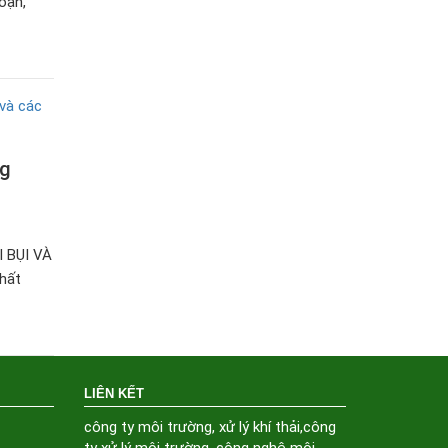
oạn,
ng
 BỤI VÀ
hất
LIÊN KẾT
công ty môi trường
,
xử lý khí thải
,
công