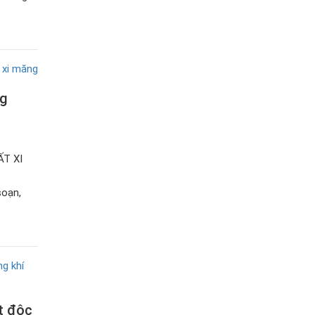
ng
T XI
soạn,
t độc