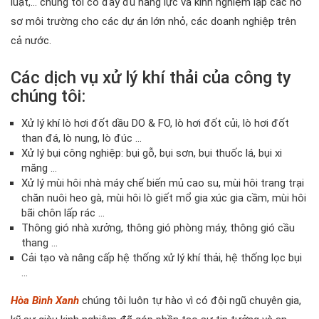
luật,… chúng tôi có đầy đủ năng lực và kinh nghiệm lập các hồ
sơ môi trường cho các dự án lớn nhỏ, các doanh nghiệp trên
cả nước.
Các dịch vụ xử lý khí thải của công ty
chúng tôi:
Xử lý khí lò hơi đốt dầu DO & FO, lò hơi đốt củi, lò hơi đốt
than đá, lò nung, lò đúc …
Xử lý bụi công nghiệp: bụi gỗ, bụi sơn, bụi thuốc lá, bụi xi
măng …
Xử lý mùi hôi nhà máy chế biến mủ cao su, mùi hôi trang trại
chăn nuôi heo gà, mùi hôi lò giết mổ gia xúc gia cầm, mùi hôi
bãi chôn lấp rác …
Thông gió nhà xưởng, thông gió phòng máy, thông gió cầu
thang …
Cải tạo và nâng cấp hệ thống xử lý khí thải, hệ thống lọc bụi
…
Hòa Bình Xanh
chúng tôi luôn tự hào vì có đội ngũ chuyên gia,