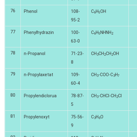
76
Phenol
108-
C
H
OH
6
5
95-2
77
Phenylhydrazin
100-
C
H
NHNH
6
5
2
63-0
78
n-Propanol
71-23-
CH
CH
CH
OH
3
2
2
8
79
n-Propylaxetat
109-
CH
-COO-C
H
3­­
3
7
60-4
80
Propylendiclorua
78-87-
CH
-CHCI-CH
CI
3
2
5
81
Propylenoxyt
75-56-
C
H
O
3
6
9