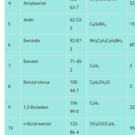
3
5
11
4
Amylaxetat
52
63-7
Anilin
62-53-
5
C
H
NH
19
6
5
2
3
Benzidin
92-87-
NH
C
H
C
H
NH
2
6
4
6
4
2
6
K
5
Benzen
71-43-
7
C
H
5
6
6
2
Benzyl clorua
100-
C
H
CH
CI
6
5
2
8
5
44-7
106-
C
H
4
6
9
1,3-Butadien
22
99-0
n-Butyl axetat
123-
CH
COOC
H
3
4
9
10
95
86-4