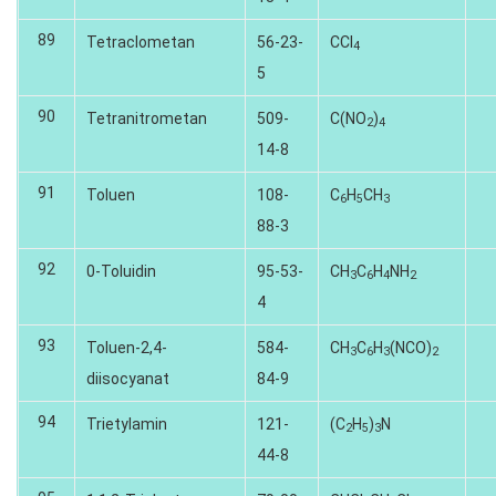
89
Tetraclometan
56-23-
CCI
4
5
90
Tetranitrometan
509-
C(NO
)
2
4
14-8
91
Toluen
108-
C
H
CH
6
5
3
88-3
92
0-Toluidin
95-53-
CH
C
H
NH
3
6
4
2
4
93
Toluen-2,4-
584-
CH
C
H
(NCO)
3
6
3
2
diisocyanat
84-9
94
Trietylamin
121-
(C
H
)
N
2
5
3
44-8