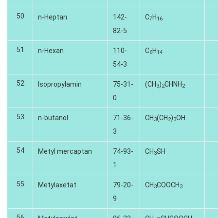
50
n-Heptan
142-
C
H
7
16
82-5
51
n-Hexan
110-
C
H
6
14
54-3
52
Isopropylamin
75-31-
(CH
)
CHNH
3
2
2
0
53
n-butanol
71-36-
CH
(CH
)
OH
3
2
3
3
54
Metyl mercaptan
74-93-
CH
SH
3
1
55
Metylaxetat
79-20-
CH
COOCH
3
3
9
56