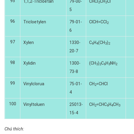
95
1,1,2-Tricloetan
79-00-
CHCI
CH
CI
2
2
5
96
Tricloetylen
79-01-
CICH=CCI
2
6
97
Xylen
1330-
C
H
(CH
)
6
4
3
2
20-7
98
Xylidin
1300-
(CH
)
C
H
NH
3
2
6
3
2
73-8
99
Vinylclorua
75-01-
CH
=CHCI
2
4
100
Vinyltoluen
25013-
CH
=CHC
H
CH
2
6
4
3
15-4
Chú thích: