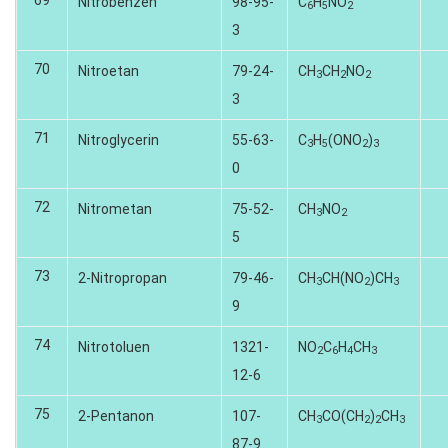
Nitrobenzen
98-95-
C
H
NO
6
5
2
3
70
Nitroetan
79-24-
CH
CH
NO
3
2
2
3
71
Nitroglycerin
55-63-
C
H
(ONO
)
3
5
2
3
0
72
Nitrometan
75-52-
CH
NO
3
2
5
73
2-Nitropropan
79-46-
CH
CH(NO
)CH
3
2
3
9
74
Nitrotoluen
1321-
NO
C
H
CH
2
6
4
3
12-6
75
2-Pentanon
107-
CH
CO(CH
)
CH
3
2
2
3
87-9