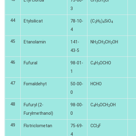
3
2
3
44
Etylsilicat
78-10-
(C
H
)
SiO
2
5
4
4
4
45
Etanolamin
141-
NH
CH
CH
OH
2
2
2
43-5
46
Fufural
98-01-
C
H
OCHO
4
3
1
47
Fomaldehyt
50-00-
HCHO
0
48
Fufuryl (2-
98-00-
C
H
OCH
OH
4
3
2
Furylmethanol)
0
49
Flotriclometan
75-69-
CCI
F
3
4