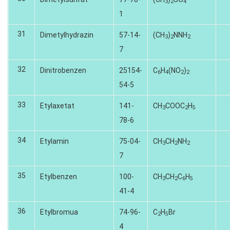
3
2
4
1
31
Dimetylhydrazin
57-14-
(CH
)
NNH
3
2
2
7
32
Dinitrobenzen
25154-
C
H
(NO
)
6
4
2
2
54-5
33
Etylaxetat
141-
CH
COOC
H
3
2
5
78-6
34
Etylamin
75-04-
CH
CH
NH
3
2
2
7
35
Etylbenzen
100-
CH
CH
C
H
3
2
6
5
41-4
36
Etylbromua
74-96-
C
H
Br
2
5
4