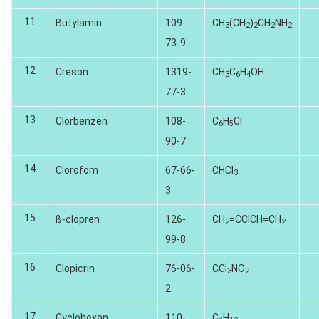
11
Butylamin
109-
CH
(CH
)
CH
NH
3
2
2
2
2
73-9
12
Creson
1319-
CH
C
H
OH
3
6
4
77-3
13
Clorbenzen
108-
C
H
CI
6
5
90-7
14
Clorofom
67-66-
CHCI
3
3
15
ß-clopren
126-
CH
=CCICH=CH
2
2
99-8
16
Clopicrin
76-06-
CCI
NO
3
2
2
17
Cyclohexan
110-
C
H