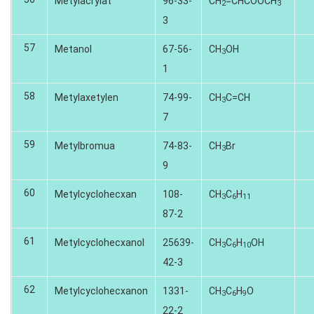
Metylacrylat
96-33-
CH
=CHCOOCH
2
3
3
57
Metanol
67-56-
CH
OH
3
1
58
Metylaxetylen
74-99-
CH
C=CH
3
7
59
Metylbromua
74-83-
CH
Br
3
9
60
Metylcyclohecxan
108-
CH
C
H
3
6
11
87-2
61
Metylcyclohecxanol
25639-
CH
C
H
OH
3
6
10
42-3
62
Metylcyclohecxanon
1331-
CH
C
H
O
3
6
9
22-2