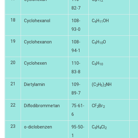
6
12
82-7
18
Cyclohexanol
108-
C
H
OH
6
11
93-0
19
Cyclohexanon
108-
C
H
O
6
10
94-1
20
Cyclohexen
110-
C
H
6
10
83-8
21
Dietylamin
109-
(C
H
)
NH
2
5
2
89-7
22
Diflodibrommetan
75-61-
CF
Br
2
2
6
23
o-diclobenzen
95-50-
C
H
CI
6
4
2
1