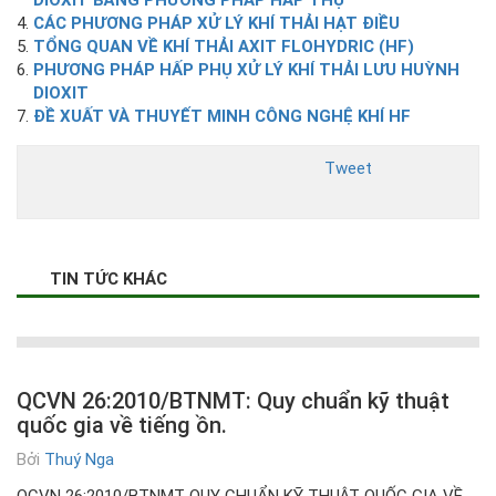
DIOXIT BẰNG PHƯƠNG PHÁP HẤP THỤ
CÁC PHƯƠNG PHÁP XỬ LÝ KHÍ THẢI HẠT ĐIỀU
TỔNG QUAN VỀ KHÍ THẢI AXIT FLOHYDRIC (HF)
PHƯƠNG PHÁP HẤP PHỤ XỬ LÝ KHÍ THẢI LƯU HUỲNH
DIOXIT
ĐỀ XUẤT VÀ THUYẾT MINH CÔNG NGHỆ KHÍ HF
Tweet
TIN TỨC KHÁC
QCVN 26:2010/BTNMT: Quy chuẩn kỹ thuật
quốc gia về tiếng ồn.
Bởi
Thuý Nga