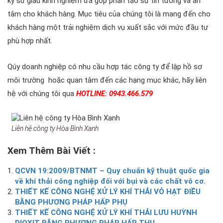
kỹ sư giàu kinh nghiệm đã góp phần tạo sự tin tưởng và an
tâm cho khách hàng. Mục tiêu của chúng tôi là mang đến cho
khách hàng một trải nghiệm dịch vụ xuất sắc với mức đầu tư
phù hợp nhất.
Qúy doanh nghiệp có nhu cầu hợp tác công ty để lập hồ sơ
môi trường hoặc quan tâm đến các hạng mục khác, hãy liên
hệ với chúng tôi qua
HOTLINE: 0943.466.579
Liên hệ công ty Hòa Bình Xanh
Xem Thêm Bài Viết :
QCVN 19:2009/BTNMT – Quy chuẩn kỹ thuật quốc gia
về khí thải công nghiệp đối với bụi và các chất vô cơ.
THIẾT KẾ CÔNG NGHỆ XỬ LÝ KHÍ THẢI VỎ HẠT ĐIỀU
BẰNG PHƯƠNG PHÁP HẤP PHỤ
THIẾT KẾ CÔNG NGHỆ XỬ LÝ KHÍ THẢI LƯU HUỲNH