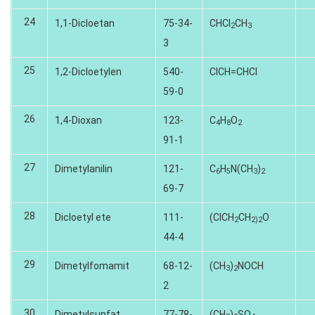
24
1,1-Dicloetan
75-34-
CHCI
CH
2
3
3
25
1,2-Dicloetylen
540-
CICH=CHCI
59-0
26
1,4-Dioxan
123-
C
H
O
4
8
2
91-1
27
Dimetylanilin
121-
C
H
N(CH
)
6
5
3
2
69-7
28
Dicloetyl ete
111-
(CICH
CH
O
2
2)2
44-4
29
Dimetylfomamit
68-12-
(CH
)
NOCH
3
2
2
30
Dimetylsunfat
77-78-
(CH
)
SO