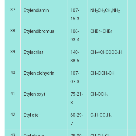
37
Etylendiamin
107-
NH
CH
CH
NH
2
2
2
2
15-3
38
Etylendibromua
106-
CHBr=CHBr
93-4
39
Etylacrilat
140-
CH
=CHCOOC
H
2
2
5
88-5
40
Etylen clohydrin
107-
CH
CICH
OH
2
2
07-3
41
Etylen oxyt
75-21-
CH
OCH
2
2
8
42
Etyl ete
60-29-
C
H
OC
H
2
5
2
5
7
43
Etyl clorua
75-00-
CH
CH
CI