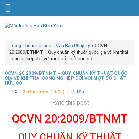
Trang Chủ
»
Tài Liệu
»
Văn Bản Pháp Lý
»
QCVN
20:2009/BTNMT – Quy chuẩn kỹ thuật quốc gia về khí thải
công nghiệp đối với một số chất hữu cơ
QCVN 20:2009/BTNMT – QUY CHUẨN KỸ THUẬT QUỐC
GIA VỀ KHÍ THẢI CÔNG NGHIỆP ĐỐI VỚI MỘT SỐ CHẤT
HỮU CƠ
HBX
3 năm trước (18/03)
Tài liệu
Rate this post
QCVN 20:2009/BTNMT
QUY CHUẨN KỸ THUẬT