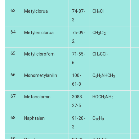
63
Metylclorua
74-87-
CH
CI
3
3
64
Metylen clorua
75-09-
CH
CI
2
2
2
65
Metyl clorofom
71-55-
CH
CCI
3­
3
6
66
Monometylanilin
100-
C
H
NHCH
6
5
3
61-8
67
Metanolamin
3088-
HOCH
NH
2
2
27-5
68
Naphtalen
91-20-
C
H
10
8
3
69