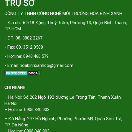
TRỤ SỞ
CÔNG TY TNHH CÔNG NGHỆ MÔI TRƯỜNG HÒA BÌNH XANH
- Địa chỉ: 69/18 Đặng Thuỳ Trâm, Phường 13, Quận Bình Thạnh,
TP. HCM
- ĐT: 08. 3882 2267
- Fax: 08. 3512 8588
- Hotline: 0943.466.579
- Email: hoabinhxanhco@gmail.com
CHI NHÁNH
– Hà Nội: Số 262 Ngõ 192 đường Lê Trọng Tấn, Thanh Xuân,
Hà Nội
– Hotline: 0906.840.903
– Đà Nẵng: 297 Hồ Nghinh, Phường Phước Mỹ, Quận Sơn Trà,
TP. Đà Nẵng
– Hotline: 0906.840.903