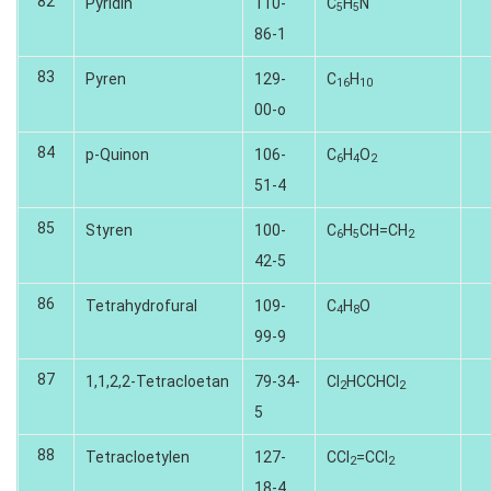
82
Pyridin
110-
C
H
N
5
5
86-1
83
Pyren
129-
C
H
16
10
00-o
84
p-Quinon
106-
C
H
O
6
4
2
51-4
85
Styren
100-
C
H
CH=CH
6
5
2
42-5
86
Tetrahydrofural
109-
C
H
O
4
8
99-9
87
1,1,2,2-Tetracloetan
79-34-
CI
HCCHCI
2
2
5
88
Tetracloetylen
127-
CCI
=CCI
2
2
18-4