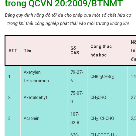
trong QCVN 20:2009/BTNMT
Bảng quy định nồng độ tối đa cho phép của một số chất hữu cơ
trong khí thải công nghiệp phát thải vào môi trường không khí
Nồ
Công thức
Số
STT
Tên
tố
CAS
hóa học
đa
Axetylen
79-27-
1
CHBr
CHBr
14
2
2
tetrabromua
6
75-07-
2
Axetaldehyt
CH
CHO
27
3
0
107-
3
Acrolein
CH
=CHCHO
2,
2
02-8
628-
CH
COOC
H