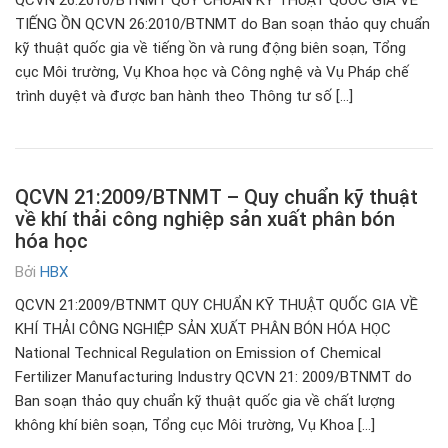
QCVN 26:2010/BTNMT QUY CHUẨN KỸ THUẬT QUỐC GIA VỀ
TIẾNG ỒN QCVN 26:2010/BTNMT do Ban soạn thảo quy chuẩn
kỹ thuật quốc gia về tiếng ồn và rung động biên soạn, Tổng
cục Môi trường, Vụ Khoa học và Công nghệ và Vụ Pháp chế
trình duyệt và được ban hành theo Thông tư số […]
QCVN 21:2009/BTNMT – Quy chuẩn kỹ thuật
về khí thải công nghiệp sản xuất phân bón
hóa học
Bởi
HBX
QCVN 21:2009/BTNMT QUY CHUẨN KỸ THUẬT QUỐC GIA VỀ
KHÍ THẢI CÔNG NGHIỆP SẢN XUẤT PHÂN BÓN HÓA HỌC
National Technical Regulation on Emission of Chemical
Fertilizer Manufacturing Industry QCVN 21: 2009/BTNMT do
Ban soạn thảo quy chuẩn kỹ thuật quốc gia về chất lượng
không khí biên soạn, Tổng cục Môi trường, Vụ Khoa […]