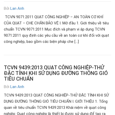
Bởi
Lan Anh
TCVN 9071:2011 QUẠT CÔNG NGHIỆP – AN TOÀN CƠ KHÍ
CỦA QUẠT – CHE CHẮN BẢO VỆ I. Mở đầu 1. Giới thiệu về tiêu
chuẩn TCVN 9071:2011 Mục đích và phạm vi áp dụng TCVN
9071:2011 quy định các yêu cầu về an toàn cơ khí đối với quạt
công nghiệp, bao gồm các biện pháp che […]
TCVN 9439:2013 QUẠT CÔNG NGHIỆP-THỬ
ĐẶC TÍNH KHI SỬ DỤNG ĐƯỜNG THÔNG GIÓ
TIÊU CHUẨN
Bởi
Lan Anh
TCVN 9439:2013 QUẠT CÔNG NGHIỆP-THỬ ĐẶC TÍNH KHI SỬ
DỤNG ĐƯỜNG THÔNG GIÓ TIÊU CHUẨN I. GIỚI THIỆU 1. Tổng
quan về tiêu chuẩn TCVN 9439:2013 Khái niệm về quạt công
nghiệp: Quạt công nghiệp là thiết bị được sử dụng để tạo ra