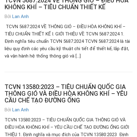
TCVN 5687:2024 VỀ THÔNG GIÓ – ĐIỀU HÒA
KHÔNG KHÍ – TIÊU CHUẨN THIẾT KẾ
Bởi
Lan Anh
TCVN 5687:2024 VỀ THÔNG GIÓ – ĐIỀU HÒA KHÔNG KHÍ –
TIÊU CHUẨN THIẾT KẾ I. GIỚI THIỆU VỀ TCVN 5687:2024 1.
Định nghĩa tiêu chuẩn TCVN 5687:2024 TCVN 5687:2024 là tài
liệu quy định các yêu cầu kỹ thuật chi tiết để thiết kế, lắp đặt,
và vận hành hệ thống thông gió và […]
TCVN 13580:2023 – TIÊU CHUẨN QUỐC GIA
THÔNG GIÓ VÀ ĐIỀU HÒA KHÔNG KHÍ – YÊU
CẦU CHẾ TẠO ĐƯỜNG ỐNG
Bởi
Lan Anh
TCVN 13580:2023 – TIÊU CHUẨN QUỐC GIA THÔNG GIÓ VÀ
ĐIỀU HÒA KHÔNG KHÍ – YÊU CẦU CHẾ TẠO ĐƯỜNG ỐNG GIỚI
THIỆU 1. Định nghĩa và mục đích của TCVN 13580:2023 Định