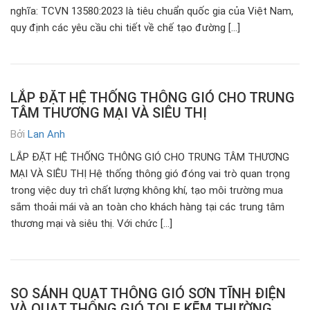
nghĩa: TCVN 13580:2023 là tiêu chuẩn quốc gia của Việt Nam,
quy định các yêu cầu chi tiết về chế tạo đường […]
LẮP ĐẶT HỆ THỐNG THÔNG GIÓ CHO TRUNG
TÂM THƯƠNG MẠI VÀ SIÊU THỊ
Bởi
Lan Anh
LẮP ĐẶT HỆ THỐNG THÔNG GIÓ CHO TRUNG TÂM THƯƠNG
MẠI VÀ SIÊU THỊ Hệ thống thông gió đóng vai trò quan trọng
trong việc duy trì chất lượng không khí, tạo môi trường mua
sắm thoải mái và an toàn cho khách hàng tại các trung tâm
thương mại và siêu thị. Với chức […]
SO SÁNH QUẠT THÔNG GIÓ SƠN TĨNH ĐIỆN
VÀ QUẠT THÔNG GIÓ TOLE KẼM THƯỜNG