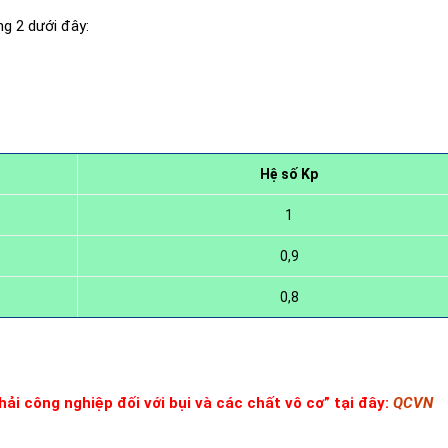
ng 2 dưới đây:
Hệ số Kp
1
0,9
0,8
ải công nghiệp đối với bụi và các chất vô cơ” tại đây:
QCVN