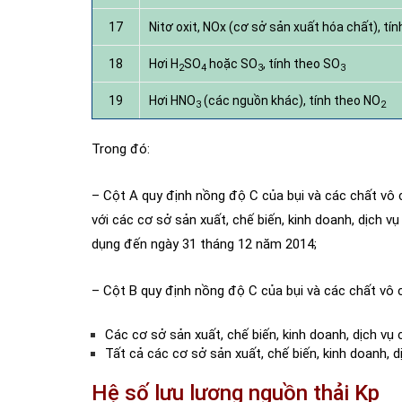
17
Nitơ oxit, NOx (cơ sở sản xuất hóa chất), tí
18
Hơi H
SO
hoặc SO
, tính theo SO
2
4
3
3
19
Hơi HNO
(các nguồn khác), tính theo NO
3
2
Trong đó:
– Cột A quy định nồng độ C của bụi và các chất vô 
với các cơ sở sản xuất, chế biến, kinh doanh, dịch 
dụng đến ngày 31 tháng 12 năm 2014;
– Cột B quy định nồng độ C của bụi và các chất vô cơ
Các cơ sở sản xuất, chế biến, kinh doanh, dịch v
Tất cả các cơ sở sản xuất, chế biến, kinh doanh, 
Hệ số lưu lượng nguồn thải Kp