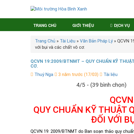
TRANG CHỦ
GIỚI THIỆU
DỊCH VỤ
Trang Chủ
»
Tài Liệu
»
Văn Bản Pháp Lý
»
QCVN 19
với bụi và các chất vô cơ.
QCVN 19:2009/BTNMT – QUY CHUẨN KỸ THUẬT 
CƠ.
Thuý Nga
3 năm trước (17/03)
Tài liệu
4/5 - (39 bình chọn)
QCVN
QUY CHUẨN KỸ THUẬT Q
ĐỐI VỚI B
QCVN 19: 2009/BTNMT do Ban soạn thảo quy chuẩn kỹ