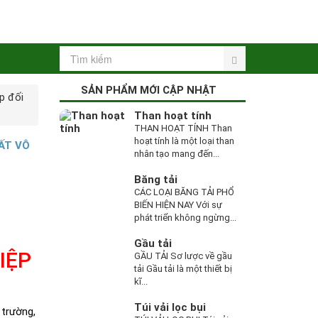
SẢN PHẨM MỚI CẬP NHẬT
p đối
Than hoạt tính
THAN HOẠT TÍNH Than
hoạt tính là một loại than
ẤT VÔ
nhân tạo mang đến...
Băng tải
CÁC LOẠI BĂNG TẢI PHỔ
BIẾN HIỆN NAY Với sự
phát triển không ngừng...
Gầu tải
IỆP
GẦU TẢI Sơ lược về gầu
tải Gầu tải là một thiết bị
kĩ...
Túi vải lọc bụi
 trường,