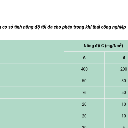
 cơ sở tính nồng độ tối đa cho phép trong khí thải công nghiệp
3
Nồng độ C (mg/Nm
)
A
B
400
200
50
50
76
50
20
10
20
10
20
5