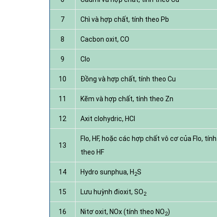
7
Chì và hợp chất, tính theo Pb
8
Cacbon oxit, CO
9
Clo
10
Đồng và hợp chất, tính theo Cu
11
Kẽm và hợp chất, tính theo Zn
12
Axit clohydric, HCl
Flo, HF, hoặc các hợp chất vô cơ của Flo, tính
13
theo HF
14
Hydro sunphua, H
S
2
15
Lưu huỳnh đioxit, SO
2
16
Nitơ oxit, NOx (tính theo NO
)
2