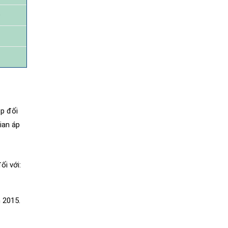
0
ệp đối
ian áp
ối với:
m 2015.