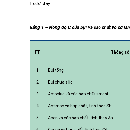
1 dưới đây:
Bảng 1 – Nồng độ C của bụi và các chất vô cơ làm
TT
Thông số
1
Bụi tổng
2
Bụi chứa silic
3
Amoniac và các hợp chất amoni
4
Antimon và hợp chất, tính theo Sb
5
Asen và các hợp chất, tính theo As
6
Cadmi và hợp chất, tính theo Cd