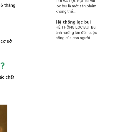
TÚI VẢI LỌC BỤI Túi vải
16 tháng
lọc bụi là một sản phẩm
không thể...
Hệ thống lọc bụi
HỆ THỐNG LỌC BỤI Bụi
ảnh hưởng lớn đến cuộc
sống của con người...
 cơ sở
T?
các chất