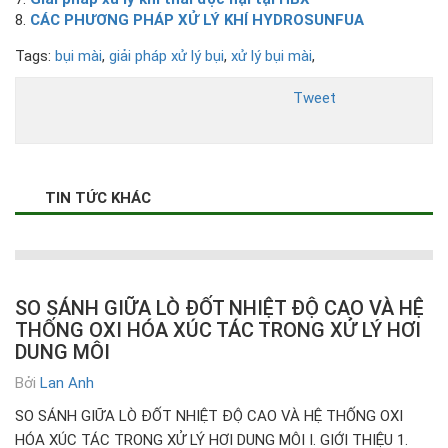
CÁC PHƯƠNG PHÁP XỬ LÝ KHÍ HYDROSUNFUA
Tags:
bụi mài
,
giải pháp xử lý bụi
,
xử lý bụi mài
,
Tweet
TIN TỨC KHÁC
SO SÁNH GIỮA LÒ ĐỐT NHIỆT ĐỘ CAO VÀ HỆ
THỐNG OXI HÓA XÚC TÁC TRONG XỬ LÝ HƠI
DUNG MÔI
Bởi
Lan Anh
SO SÁNH GIỮA LÒ ĐỐT NHIỆT ĐỘ CAO VÀ HỆ THỐNG OXI
HÓA XÚC TÁC TRONG XỬ LÝ HƠI DUNG MÔI I. GIỚI THIỆU 1.