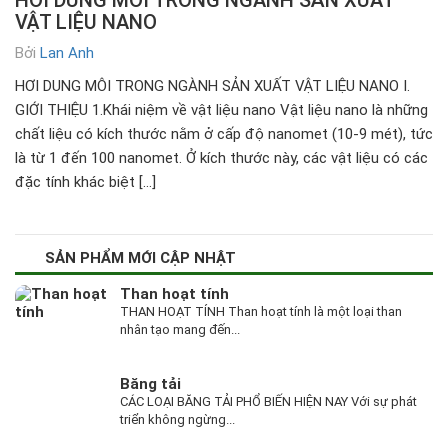
VẬT LIỆU NANO
Bởi
Lan Anh
HƠI DUNG MÔI TRONG NGÀNH SẢN XUẤT VẬT LIỆU NANO I.
GIỚI THIỆU 1.Khái niệm về vật liệu nano Vật liệu nano là những
chất liệu có kích thước nằm ở cấp độ nanomet (10-9 mét), tức
là từ 1 đến 100 nanomet. Ở kích thước này, các vật liệu có các
đặc tính khác biệt […]
SẢN PHẨM MỚI CẬP NHẬT
Than hoạt tính
THAN HOẠT TÍNH Than hoạt tính là một loại than
nhân tạo mang đến...
Băng tải
CÁC LOẠI BĂNG TẢI PHỔ BIẾN HIỆN NAY Với sự phát
triển không ngừng...