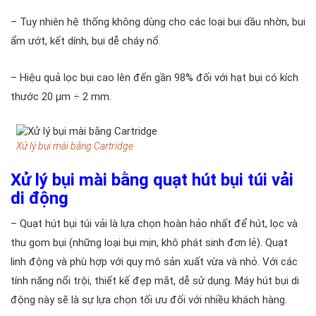
– Tuy nhiên hệ thống không dùng cho các loại bụi dầu nhờn, bụi
ẩm ướt, kết dính, bụi dễ cháy nổ.
– Hiệu quả lọc bụi cao lên đến gần 98% đối với hạt bụi có kích
thước 20 μm ÷ 2 mm.
Xử lý bụi mài bằng Cartridge
Xử lý bụi mài bằng quạt hút bụi túi vải
di động
– Quạt hút bụi túi vải là lựa chọn hoàn hảo nhất để hút, lọc và
thu gom bụi (những loại bụi mịn, khô phát sinh đơn lẻ). Quạt
linh động và phù hợp với quy mô sản xuất vừa và nhỏ. Với các
tính năng nổi trội, thiết kế đẹp mắt, dễ sử dụng. Máy hút bụi di
động này sẽ là sự lựa chọn tối ưu đối với nhiều khách hàng.