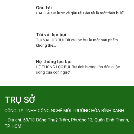
Gầu tải
GẦU TẢI Sơ lược về gầu tải Gầu tải là một thiết bị kĩ...
Túi vải lọc bụi
TÚI VẢI LỌC BỤI Túi vải lọc bụi là một sản phẩm
không thể...
Hệ thống lọc bụi
HỆ THỐNG LỌC BỤI Bụi ảnh hưởng lớn đến cuộc
sống của con người...
TRỤ SỞ
CÔNG TY TNHH CÔNG NGHỆ MÔI TRƯỜNG HÒA BÌNH XANH
- Địa chỉ: 69/18 Đặng Thuỳ Trâm, Phường 13, Quận Bình Thạnh,
TP. HCM