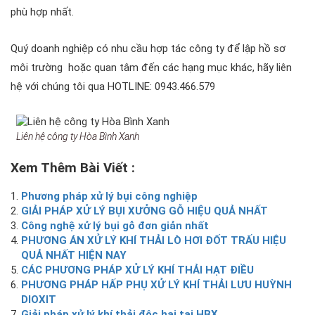
phù hợp nhất.
Quý doanh nghiệp có nhu cầu hợp tác công ty để lập hồ sơ
môi trường hoặc quan tâm đến các hạng mục khác, hãy liên
hệ với chúng tôi qua HOTLINE: 0943.466.579
Liên hệ công ty Hòa Bình Xanh
Xem Thêm Bài Viết :
Phương pháp xử lý bụi công nghiệp
GIẢI PHÁP XỬ LÝ BỤI XƯỞNG GỖ HIỆU QUẢ NHẤT
Công nghệ xử lý bụi gỗ đơn giản nhất
PHƯƠNG ÁN XỬ LÝ KHÍ THẢI LÒ HƠI ĐỐT TRẤU HIỆU
QUẢ NHẤT HIỆN NAY
CÁC PHƯƠNG PHÁP XỬ LÝ KHÍ THẢI HẠT ĐIỀU
PHƯƠNG PHÁP HẤP PHỤ XỬ LÝ KHÍ THẢI LƯU HUỲNH
DIOXIT
Giải pháp xử lý khí thải độc hại tại HBX