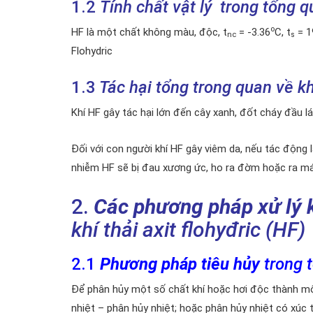
1.2
Tính chất vật lý trong tổng qu
o
HF là một chất không màu, độc, t
= -3.36
C, t
= 1
nc
s
Flohydric
1.3
Tác hại tổng trong quan về khí
Khí HF gây tác hại lớn đến cây xanh, đốt cháy đầu lá
Đối với con người khí HF gây viêm da, nếu tác động 
nhiễm HF sẽ bị đau xương ức, ho ra đờm hoặc ra máu,
2.
C
ác phương pháp xử lý k
khí thải axit flohyđric (HF)
2.1
Phương pháp tiêu hủy
trong 
Để phân hủy một số chất khí hoặc hơi độc thành mộ
nhiệt – phân hủy nhiệt; hoặc phân hủy nhiệt có xúc