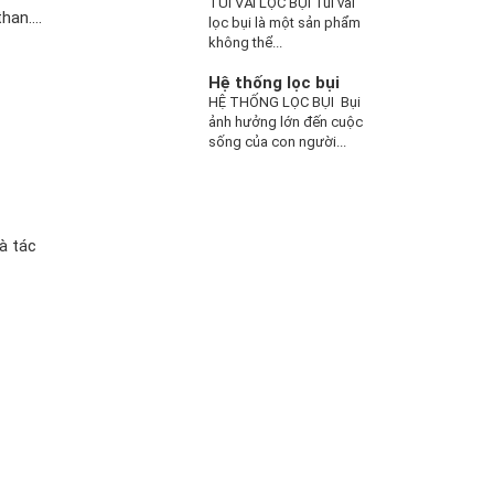
TÚI VẢI LỌC BỤI Túi vải
than….
lọc bụi là một sản phẩm
không thể...
Hệ thống lọc bụi
HỆ THỐNG LỌC BỤI Bụi
ảnh hưởng lớn đến cuộc
sống của con người...
là tác