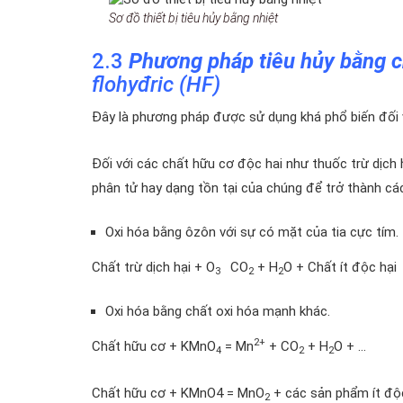
Sơ đồ thiết bị tiêu hủy bằng nhiệt
2.3
Phương pháp tiêu hủy bằng 
flohyđric (HF)
Đây là phương pháp được sử dụng khá phổ biến đối v
Đối với các chất hữu cơ độc hai như thuốc trừ dịch 
phân tử hay dạng tồn tại của chúng để trở thành các
Oxi hóa bằng ôzôn với sự có mặt của tia cực tím.
Chất trừ dịch hại + O
CO
+ H
O + Chất ít độc hại
3
2
2
Oxi hóa bằng chất oxi hóa mạnh khác.
2+
Chất hữu cơ + KMnO
= Mn
+ CO
+ H
O + …
4
2
2
Chất hữu cơ + KMnO4 = MnO
+ các sản phẩm ít độc
2