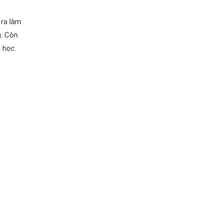
 ra làm
g. Còn
 học.