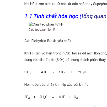
Khí HF được sinh ra từ các từ các nhà máy Supephotp
1.1 Tính chất hóa học (
tổng quan 
Cấu tạo phân tử HF
Axit Flohyđric là axit yếu nhất
Khí HF tan vô hạn trong nước tạo ra dd axit flohidric, 
dụng với silic đioxit (SiO
) có trong thành phần thủy 
2
SiO
+ 4HF → SiF
+ 2H
O
2
4
2
Hơi nước bốc cháy khi tiếp xúc với khí flo:
2F
+ 2H
O → 4HF + O
2
2
2