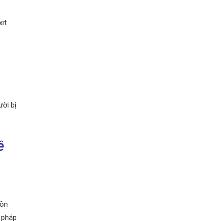
xit
ời bị
ề
uồn
 pháp