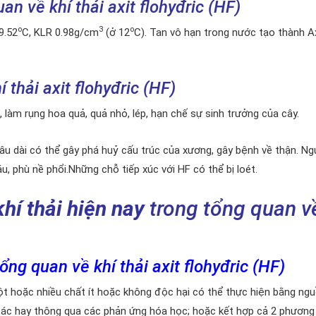
an về khí thải axit flohyđric (HF)
o
3
o
9.52
C, KLR 0.98g/cm
(ở 12
C). Tan vô hạn trong nước tạo thành A
 thải axit flohyđric (HF)
, làm rụng hoa quả, quả nhỏ, lép, hạn chế sự sinh trưởng của cây.
lâu dài có thể gây phá huỷ cấu trúc của xương, gây bệnh về thận. Ngư
 phù nề phổi.Những chỗ tiếp xúc với HF có thể bị loét.
hí thải hiện nay
trong tổng quan v
tổng quan về khí thải axit flohyđric (HF)
t hoặc nhiều chất ít hoặc không độc hại có thể thực hiện bằng ng
 tác hay thông qua các phản ứng hóa học; hoặc kết hợp cả 2 phương