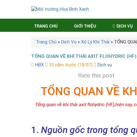
TRANG CHỦ
GIỚI THIỆU
DỊCH VỤ
Trang Chủ
»
Dịch Vụ
»
Xử Lý Khí Thải
»
TỔNG QUAN
TỔNG QUAN VỀ KHÍ THẢI AXIT FLOHYDRIC (HF)
HBX
10 năm trước (18/07)
Dịch vụ
Rate this post
TỔNG QUAN VỀ KHÍ
Tổng quan về khí thải axit flohydric (HF),hiện nay, 
1.
Nguồn gốc trong tổng qua