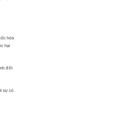
 cốc hóa
ộc hại
ình đốt
ới sự có