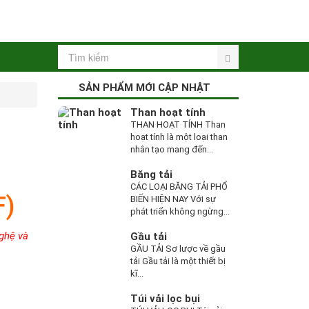
SẢN PHẨM MỚI CẬP NHẬT
Than hoạt tính
THAN HOẠT TÍNH Than
hoạt tính là một loại than
nhân tạo mang đến...
Băng tải
CÁC LOẠI BĂNG TẢI PHỔ
F)
BIẾN HIỆN NAY Với sự
phát triển không ngừng...
nghệ và
Gầu tải
GẦU TẢI Sơ lược về gầu
tải Gầu tải là một thiết bị
kĩ...
Túi vải lọc bụi