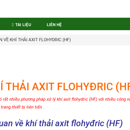
TÀI LIỆU
LIÊN HỆ
 VỀ KHÍ THẢI AXIT FLOHYDRIC (HF)
 THẢI AXIT FLOHYĐRIC (H
có rất nhiều phương pháp xử lý khí axit flohydric (HF) với nhiều công 
trang thiết bị tiên tiến .
n về khí thải axit flohyđric (HF)