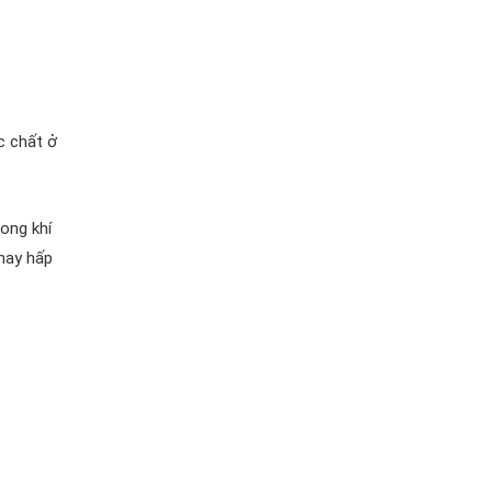
c chất ở
ong khí
hay hấp