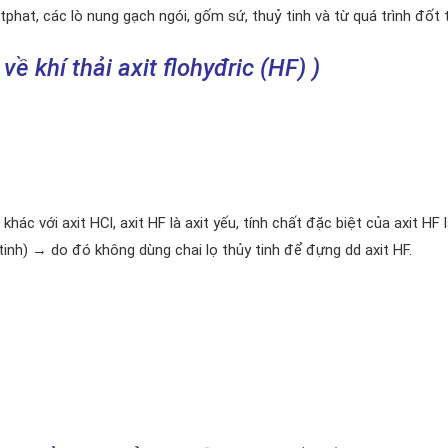
hat, các lò nung gạch ngói, gốm sứ, thuỷ tinh và từ quá trình đốt 
về khí thải axit flohyđric (HF) )
khác với axit HCl, axit HF là axit yếu, tính chất đặc biệt của axit HF 
tinh) → do đó không dùng chai lọ thủy tinh để đựng dd axit HF.