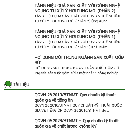
TĂNG HIỆU QUẢ SẢN XUẤT VỚI CÔNG NGHỆ
NGƯNG TỤ XỬ LÝ HƠI DUNG MÔI (PHẦN 2)
TĂNG HIỆU QUẢ SẢN XUẤT VỚI CÔNG NGHỆ NGƯNG
TỤ XỬ LÝ HƠI DUNG MÔI (PHẦN 2) Ứng đụng...
TĂNG HIỆU QUẢ SẢN XUẤT VỚI CÔNG NGHỆ
NGƯNG TỤ XỬ LÝ HƠI DUNG MÔI (PHẦN 1)
TĂNG HIỆU QUẢ SẢN XUẤT VỚI CÔNG NGHỆ NGƯNG
TỤ XỬ LÝ HƠI DUNG MÔI (PHẦN 1) Khái niệm...
HƠI DUNG MÔI TRONG NGÀNH SẢN XUẤT GỐM
SỨ
HƠI DUNG MÔI TRONG NGÀNH SẢN XUẤT GỐM SỨ
Ngành sản xuất gốm sứ là một ngành công nghiệp...
TÀI LIỆU
QCVN 26:2010/BTNMT: Quy chuẩn kỹ thuật
quốc gia về tiếng ồn.
QCVN 26:2010/BTNMT QUY CHUẨN KỸ THUẬT QUỐC
GIA VỀ TIẾNG ỒN QCVN 26:2010/BTNMT do...
QCVN 05:2023/BTNMT – Quy chuẩn kỹ thuật
quốc gia về chất lượng không khí