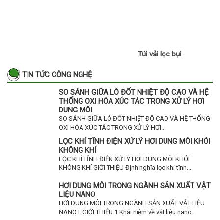
TIN TỨC CÔNG NGHỆ
SO SÁNH GIỮA LÒ ĐỐT NHIỆT ĐỘ CAO VÀ HỆ
THỐNG OXI HÓA XÚC TÁC TRONG XỬ LÝ HƠI
DUNG MÔI
SO SÁNH GIỮA LÒ ĐỐT NHIỆT ĐỘ CAO VÀ HỆ THỐNG
OXI HÓA XÚC TÁC TRONG XỬ LÝ HƠI...
LỌC KHÍ TĨNH ĐIỆN XỬ LÝ HƠI DUNG MÔI KHỎI
KHÔNG KHÍ
LỌC KHÍ TĨNH ĐIỆN XỬ LÝ HƠI DUNG MÔI KHỎI
KHÔNG KHÍ GIỚI THIỆU Định nghĩa lọc khí tĩnh...
HƠI DUNG MÔI TRONG NGÀNH SẢN XUẤT VẬT
LIỆU NANO
HƠI DUNG MÔI TRONG NGÀNH SẢN XUẤT VẬT LIỆU
NANO I. GIỚI THIỆU 1.Khái niệm về vật liệu nano...