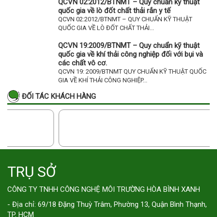
QCVN 02:2012/BTNMT – Quy chuẩn kỹ thuật
quốc gia về lò đốt chất thải rắn y tế
QCVN 02:2012/BTNMT – QUY CHUẨN KỸ THUẬT
QUỐC GIA VỀ LÒ ĐỐT CHẤT THẢI...
QCVN 19:2009/BTNMT – Quy chuẩn kỹ thuật
quốc gia về khí thải công nghiệp đối với bụi và
các chất vô cơ.
QCVN 19: 2009/BTNMT QUY CHUẨN KỸ THUẬT QUỐC
GIA VỀ KHÍ THẢI CÔNG NGHIỆP...
ĐỐI TÁC KHÁCH HÀNG
TRỤ SỞ
CÔNG TY TNHH CÔNG NGHỆ MÔI TRƯỜNG HÒA BÌNH XANH
- Địa chỉ: 69/18 Đặng Thuỳ Trâm, Phường 13, Quận Bình Thạnh,
TP. HCM