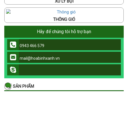
XỬ LÝ BỤI
THÔNG GIÓ
Hãy để chúng tôi hỗ trợ bạn
0943 466 579
mail@hoabinhxanh.vn
SẢN PHẨM
Túi vải lọc bụi