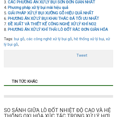
CÁC PHƯƠNG ÁN XỬ LÝ BỤI SƠN ĐƠN GIẢN NHẤT
Phương pháp xử lý bụi mài hiệu quả
GIẢI PHÁP XỬ LÝ BỤI XƯỞNG GỖ HIỆU QUẢ NHẤT
PHƯƠNG ÁN XỬ LÝ BỤI KHAI THÁC ĐÁ TỐI ƯU NHẤT
ĐỀ XUẤT VÀ THIẾT KẾ CÔNG NGHỆ XỬ LÝ KHÍ NO2
PHƯƠNG ÁN XỬ LÝ KHÍ THẢI LÒ ĐỐT RÁC ĐƠN GIẢN HÓA
Tags:
bụi gỗ
,
các công nghệ xử lý bụi gỗ
,
hệ thống xử lý bụi
,
xử
lý bụi gỗ
,
Tweet
TIN TỨC KHÁC
SO SÁNH GIỮA LÒ ĐỐT NHIỆT ĐỘ CAO VÀ HỆ
THỐNG OXI HÓA XÚC TÁC TRONG XỬ LÝ HƠI