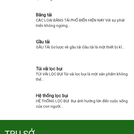
Băng tải
CÁC LOẠI BĂNG TẢI PHỔ BIẾN HIỆN NAY Với sự phát
triển không ngừng...
Gầu tải
GẦU TẢI Sơ lược về gầu tải Gầu tải là một thiết bị kĩ...
Túi vải lọc bụi
TÚI VẢI LỌC BỤI Túi vải lọc bụi là một sản phẩm không
thể...
Hệ thống lọc bụi
HỆ THỐNG LỌC BỤI Bụi ảnh hưởng lớn đến cuộc sống
của con người...
TRỤ SỞ