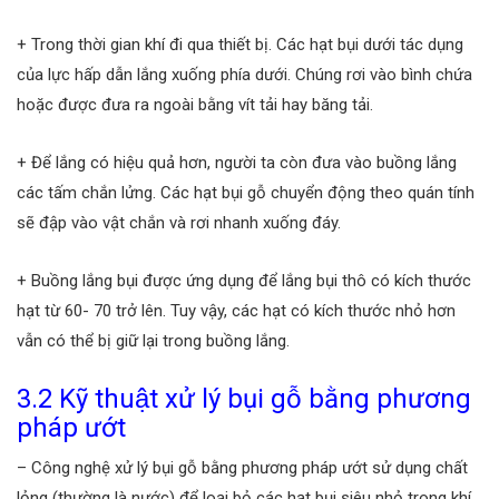
+ Trong thời gian khí đi qua thiết bị. Các hạt bụi dưới tác dụng
của lực hấp dẫn lắng xuống phía dưới. Chúng rơi vào bình chứa
hoặc được đưa ra ngoài bằng vít tải hay băng tải.
+ Để lắng có hiệu quả hơn, người ta còn đưa vào buồng lắng
các tấm chắn lửng. Các hạt bụi gỗ chuyển động theo quán tính
sẽ đập vào vật chắn và rơi nhanh xuống đáy.
+ Buồng lắng bụi được ứng dụng để lắng bụi thô có kích thước
hạt từ 60- 70 trở lên. Tuy vậy, các hạt có kích thước nhỏ hơn
vẫn có thể bị giữ lại trong buồng lắng.
3.2 Kỹ thuật xử lý bụi gỗ bằng phương
pháp ướt
– Công nghệ xử lý bụi gỗ bằng phương pháp ướt sử dụng chất
lỏng (thường là nước) để loại bỏ các hạt bụi siêu nhỏ trong khí