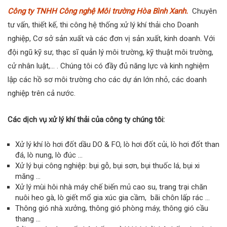
Công ty TNHH Công nghệ Môi trường Hòa Bình Xanh.
Chuyên
tư vấn, thiết kế, thi công hệ thống xử lý khí thải cho Doanh
nghiệp, Cơ sở sản xuất và các đơn vị sản xuất, kinh doanh. Với
đội ngũ kỹ sư, thạc sĩ quản lý môi trường, kỹ thuật môi trường,
cử nhân luật,… . Chúng tôi có đầy đủ năng lực và kinh nghiệm
lập các hồ sơ môi trường cho các dự án lớn nhỏ, các doanh
nghiệp trên cả nước.
Các dịch vụ xử lý khí thải
của công ty chúng tôi:
Xử lý khí lò hơi đốt dầu DO & FO, lò hơi đốt củi, lò hơi đốt than
đá, lò nung, lò đúc …
Xử lý bụi công nghiệp: bụi gỗ, bụi sơn, bụi thuốc lá, bụi xi
măng …
Xử lý mùi hôi nhà máy chế biến mủ cao su, trang trại chăn
nuôi heo gà, lò giết mổ gia xúc gia cầm, bãi chôn lấp rác …
Thông gió nhà xưởng, thông gió phòng máy, thông gió cầu
thang …