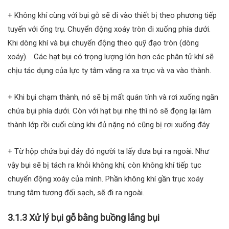
+ Không khí cùng với bụi gỗ sẽ đi vào thiết bị theo phương tiếp
tuyến với ống trụ. Chuyển động xoáy tròn đi xuống phía dưới.
Khi dòng khí và bụi chuyển động theo quỹ đạo tròn (dòng
xoáy). Các hạt bụi có trọng lượng lớn hơn các phân tử khí sẽ
chịu tác dụng của lực ty tâm văng ra xa trục và va vào thành.
+ Khi bụi chạm thành, nó sẽ bị mất quán tính và rơi xuống ngăn
chứa bụi phía dưới. Còn với hạt bụi nhẹ thì nó sẽ đọng lại làm
thành lớp rồi cuối cùng khi đủ nặng nó cũng bị rơi xuống đáy.
+ Từ hộp chứa bụi đáy đó người ta lấy đưa bụi ra ngoài. Như
vậy bụi sẽ bị tách ra khỏi không khí, còn không khí tiếp tục
chuyển động xoáy của mình. Phần không khí gần trục xoáy
trung tâm tương đối sạch, sẽ đi ra ngoài.
3.1.3 Xử lý bụi gỗ bằng buồng lắng bụi