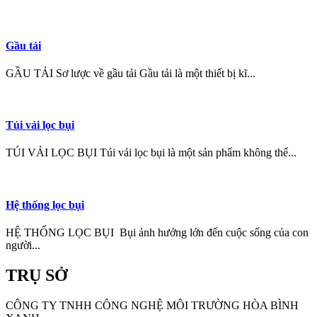
Gầu tải
GẦU TẢI Sơ lược về gầu tải Gầu tải là một thiết bị kĩ...
Túi vải lọc bụi
TÚI VẢI LỌC BỤI Túi vải lọc bụi là một sản phẩm không thể...
Hệ thống lọc bụi
HỆ THỐNG LỌC BỤI Bụi ảnh hưởng lớn đến cuộc sống của con
người...
TRỤ SỞ
CÔNG TY TNHH CÔNG NGHỆ MÔI TRƯỜNG HÒA BÌNH