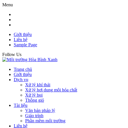
Menu
Giới thiệu
Liên hệ
Sample Page
Follow Us
Trang chủ
Giới thiệu
Dịch vụ
Xử lý khí thải
Xử lý hơi dung môi hóa chất
Xử lý bụi
Thông gió
Tài liệu
Văn bản pháp lý
Giáo trình
Phần mềm môi trường
Liên hệ