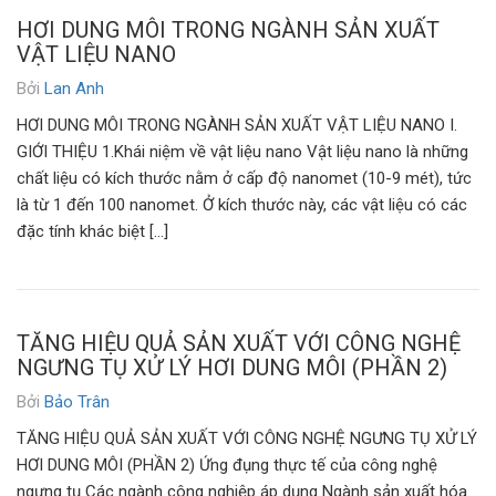
HƠI DUNG MÔI TRONG NGÀNH SẢN XUẤT
VẬT LIỆU NANO
Bởi
Lan Anh
HƠI DUNG MÔI TRONG NGÀNH SẢN XUẤT VẬT LIỆU NANO I.
GIỚI THIỆU 1.Khái niệm về vật liệu nano Vật liệu nano là những
chất liệu có kích thước nằm ở cấp độ nanomet (10-9 mét), tức
là từ 1 đến 100 nanomet. Ở kích thước này, các vật liệu có các
đặc tính khác biệt […]
TĂNG HIỆU QUẢ SẢN XUẤT VỚI CÔNG NGHỆ
NGƯNG TỤ XỬ LÝ HƠI DUNG MÔI (PHẦN 2)
Bởi
Bảo Trân
TĂNG HIỆU QUẢ SẢN XUẤT VỚI CÔNG NGHỆ NGƯNG TỤ XỬ LÝ
HƠI DUNG MÔI (PHẦN 2) Ứng đụng thực tế của công nghệ
ngưng tụ Các ngành công nghiệp áp dụng Ngành sản xuất hóa