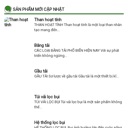
SẢN PHẨM MỚI CẬP NHẬT
Than hoạt tính
THAN HOẠT TÍNH Than hoạt tính là một loại than nhân
tạo mang đến...
Băng tải
CÁC LOẠI BĂNG TẢI PHỔ BIẾN HIỆN NAY Với sự phát
triển không ngừng...
Gầu tải
GẦU TẢI Sơ lược về gầu tải Gầu tải là một thiết bị kĩ...
Túi vải lọc bụi
TÚI VẢI LỌC BỤI Túi vải lọc bụi là một sản phẩm không
thể...
Hệ thống lọc bụi
HỆ THỐNG LỌC BỤI Bụi ảnh hưởng lớn đến cuộc sống