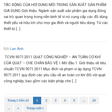
TÁC ĐỘNG CỦA HƠI DUNG MÔI TRONG SẢN XUẤT SẢN PHẨM
GIA DỤNG Giới thiệu Ngành sản xuất sản phẩm gia dụng đóng
vai trò quan trọng trong nền kinh tế vì nó cung cấp các đồ dùng
thiết yếu và hữu ích cho mọi gia đình và người tiêu dùng. Từ các
thiết bị […]
Bởi
Lan Anh
TCVN 9071:2011 QUẠT CÔNG NGHIỆP – AN TOÀN CƠ KHÍ
CỦA QUẠT – CHE CHẮN BẢO VỆ I. Mở đầu 1. Giới thiệu về tiêu
chuẩn TCVN 9071:2011 Mục đích và phạm vi áp dụng TCVN
9071:2011 quy định các yêu cầu về an toàn cơ khí đối với quạt
công nghiệp, bao gồm các biện pháp che […]
Trang 1 trên 14
1
2
3
4
5
...
10
...
»
Trang cuối »