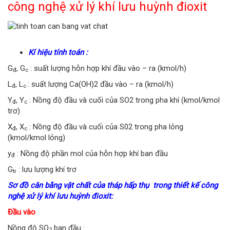
công nghệ xử lý khí lưu huỳnh đioxit
Kí hiệu tính toán :
G
, G
: suất lượng hỗn hợp khí đầu vào – ra (kmol/h)
đ
c
L
, L
: suất lượng Ca(OH)2 đầu vào – ra (kmol/h)
đ
c
Y
, Y
: Nồng độ đầu và cuối của SO2 trong pha khí (kmol/kmol
đ
c
trơ)
X
, X
: Nồng độ đầu và cuối của S02 trong pha lỏng
đ
c
(kmol/kmol lỏng)
y
: Nồng độ phần mol của hỗn hợp khí ban đầu
đ
G
: lưu lượng khí trơ
tr
Sơ đồ cân bằng vật chất của tháp hấp thụ trong thiết kế công
nghệ xử lý khí lưu huỳnh đioxit
:
Đầu vào
Nồng độ SO
ban đầu :
2