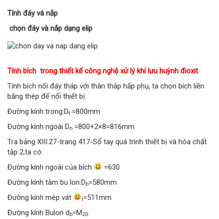
Tính đáy và nắp
chọn đáy và nắp dạng elip
Tính bích trong thiết kế công nghệ xử lý khí lưu huỳnh đioxit
Tính bích nối đáy tháp với thân tháp hấp phụ, ta chọn bích liền
bằng thép để nối thiết bị.
Đường kính trong:D
=800mm
t
Đường kính ngoài D
=800+2×8=816mm
n
Tra bảng XIII.27-trang 417-Sổ tay quá trình thiết bị và hóa chất
tập 2,ta có:
Đường kính ngoài của bích
=630
Đường kính tâm bu lon:D
=580mm
b
Đường kính mép vát
=511mm
l
Đường kính Bulon d
=M
b
20