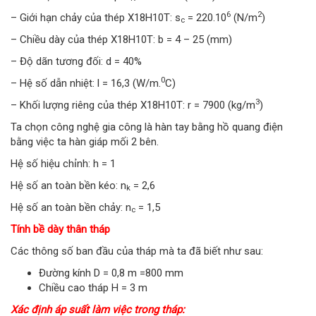
6
2
– Giới hạn chảy của thép X18H10T: s
= 220.10
(N/m
)
c
– Chiều dày của thép X18H10T: b = 4 – 25 (mm)
– Độ dãn tương đối: d = 40%
0
– Hệ số dẫn nhiệt: l = 16,3 (W/m.
C)
3
– Khối lượng riêng của thép X18H10T: r = 7900 (kg/m
)
Ta chọn công nghệ gia công là hàn tay bằng hồ quang điện
bằng việc ta hàn giáp mối 2 bên.
Hệ số hiệu chỉnh: h = 1
Hệ số an toàn bền kéo: n
= 2,6
k
Hệ số an toàn bền chảy: n
= 1,5
c
Tính bề dày thân tháp
Các thông số ban đầu của tháp mà ta đã biết như sau:
Đường kính D = 0,8 m =800 mm
Chiều cao tháp H = 3 m
Xác định áp suất làm việc trong tháp: