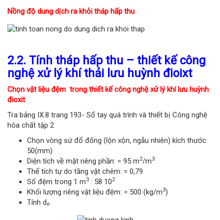
Nồng độ dung dịch ra khỏi tháp hấp thu
2.2. Tính tháp hấp thu – thiết kế công
nghệ xử lý khí thải lưu huỳnh đioixt
Chọn vật liệu đệm trong thiết kế công nghệ xử lý khí lưu huỳnh
đioxit
Tra bảng IX.8 trang 193- Sổ tay quá trình và thiết bị Công nghệ
hóa chất tập 2
Chọn vòng sứ đổ đống (lộn xộn, ngẫu nhiên) kích thước:
50(mm)
2
3
Diện tích về mặt riêng phần: = 95 m
/m
Thể tích tự do tầng vật chêm: = 0,79
3
2
Số đệm trong 1 m
: 58 10
3
Khối lượng riêng vật liệu đệm: = 500 (kg/m
)
Tính d
e