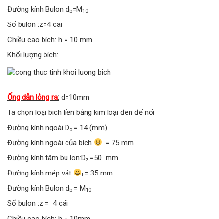
Đường kính Bulon d
=M
b
10
Số bulon :z=4 cái
Chiều cao bích: h = 10 mm
Khối lượng bích:
Ống dẫn lỏng ra
:
d=10mm
Ta chọn loại bích liền bằng kim loại đen để nối
Đường kính ngoài D
= 14 (mm)
o
Đường kính ngoài của bích
= 75 mm
Đường kính tâm bu lon:D
=50 mm
z
Đường kính mép vát
= 35 mm
l
Đường kính Bulon d
= M
b
10
Số bulon :z = 4 cái
Chiều cao bích: h = 10mm