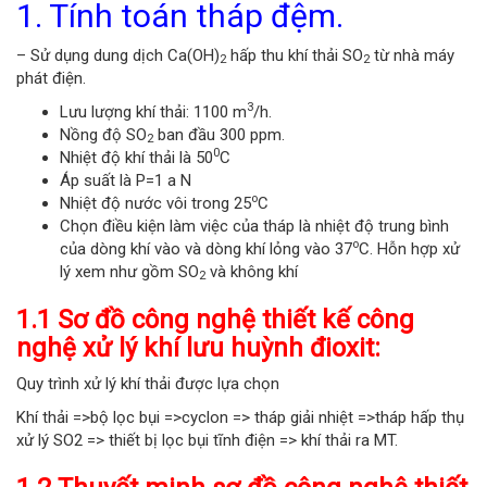
1. Tính toán tháp đệm.
– Sử dụng dung dịch Ca(OH)
hấp thu khí thải SO
từ nhà máy
2
2
phát điện.
3
Lưu lượng khí thải: 1100 m
/h.
Nồng độ SO
ban đầu 300 ppm.
2
0
Nhiệt độ khí thải là 50
C
Áp suất là P=1 a N
o
Nhiệt độ nước vôi trong 25
C
Chọn điều kiện làm việc của tháp là nhiệt độ trung bình
o
của dòng khí vào và dòng khí lỏng vào 37
C. Hỗn hợp xử
lý xem như gồm SO
và không khí
2
1.1 Sơ đồ công nghệ thiết kế công
nghệ xử lý khí lưu huỳnh đioxit:
Quy trình xử lý khí thải được lựa chọn
Khí thải =>bộ lọc bụi =>cyclon => tháp giải nhiệt =>tháp hấp thụ
xử lý SO2 => thiết bị lọc bụi tĩnh điện => khí thải ra MT.