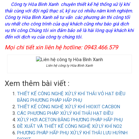
Công ty Hòa Bình Xanh
chuyên thiết kế hệ thống
xử lý khí
thải
cùng với đội ngũ thạc sĩ, kỹ sư có nhiều năm kinh nghiệm.
Công ty Hòa Bình Xanh
sẽ tư vấn các phương án thi công tối
ưu nhất cho công trình của quý khách cũng như báo giá dịch
vụ thi công.Chúng tôi xin đảm bảo sẽ là hài lòng quý khách khi
đến với dịch vụ của công ty chúng tôi.
Mọi chi tiết xin liên hệ hotline:
0943.466.579
Liên hệ công ty Hòa Bình Xanh
Xem thêm bài viết :
THIẾT KẾ CÔNG NGHỆ XỬ LÝ KHÍ THẢI VỎ HẠT ĐIỀU
BẰNG PHƯƠNG PHÁP HẤP PHỤ
THIẾT KẾ CÔNG NGHỆ XỬ LÝ KHÍ HIOXIT CACBON
CÁC PHƯƠNG PHÁP XỬ LÝ KHÍ THẢI HẠT ĐIỀU
XỬ LÝ HƠI ACETON BẰNG PHƯƠNG PHÁP HẤP PHỤ
ĐỀ XUẤT VÀ THIẾT KẾ CÔNG NGHỆ XỬ LÝ KHÍ NO2
PHƯƠNG PHÁP HẤP PHỤ XỬ LÝ KHÍ THẢI LƯU HUỲNH