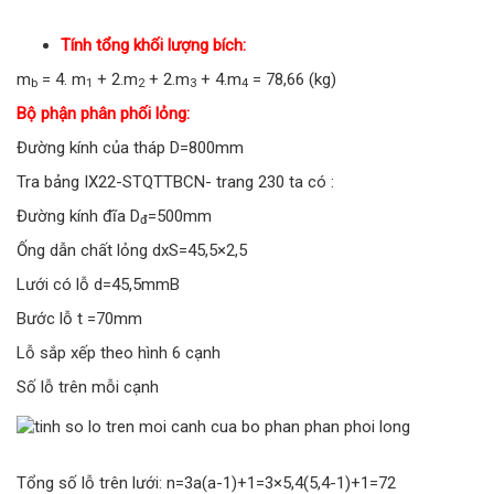
Tính tổng khối lượng bích:
m
= 4. m
+ 2.m
+ 2.m
+ 4.m
= 78,66 (kg)
b
1
2
3
4
Bộ phận phân phối lỏng:
Đường kính của tháp D=800mm
Tra bảng IX22-STQTTBCN- trang 230 ta có :
Đường kính đĩa D
=500mm
đ
Ống dẫn chất lỏng dxS=45,5×2,5
Lưới có lỗ d=45,5mmB
Bước lỗ t =70mm
Lỗ sắp xếp theo hình 6 cạnh
Số lỗ trên mỗi cạnh
Tổng số lỗ trên lưới: n=3a(a-1)+1=3×5,4(5,4-1)+1=72