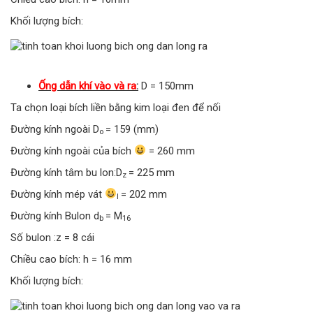
Khối lượng bích:
Ống dẫn khí vào và ra
:
D = 150mm
Ta chọn loại bích liền bằng kim loại đen để nối
Đường kính ngoài D
= 159 (mm)
o
Đường kính ngoài của bích
= 260 mm
Đường kính tâm bu lon:D
= 225 mm
z
Đường kính mép vát
= 202 mm
l
Đường kính Bulon d
= M
b
16
Số bulon :z = 8 cái
Chiều cao bích: h = 16 mm
Khối lượng bích: