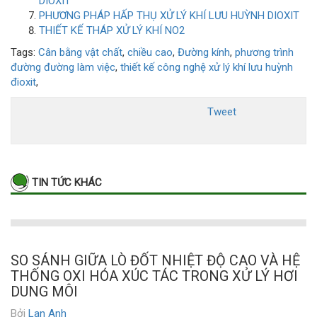
DIOXIT
PHƯƠNG PHÁP HẤP THỤ XỬ LÝ KHÍ LƯU HUỲNH DIOXIT
THIẾT KẾ THÁP XỬ LÝ KHÍ NO2
Tags:
Cân bằng vật chất
,
chiều cao
,
Đường kính
,
phương trình
đường đường làm việc
,
thiết kế công nghệ xử lý khí lưu huỳnh
đioxit
,
Tweet
TIN TỨC KHÁC
SO SÁNH GIỮA LÒ ĐỐT NHIỆT ĐỘ CAO VÀ HỆ
THỐNG OXI HÓA XÚC TÁC TRONG XỬ LÝ HƠI
DUNG MÔI
Bởi
Lan Anh