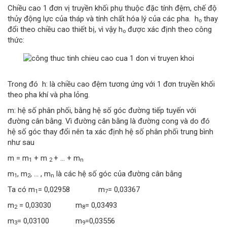
Chiều cao 1 đơn vị truyền khối phụ thuộc đặc tính đệm, chế độ
thủy động lực của tháp và tính chất hóa lý của các pha. h
thay
o
đổi theo chiều cao thiết bị, vì vậy h
được xác định theo công
o
thức:
Trong đó h: là chiều cao đệm tương ứng với 1 đơn truyền khối
theo pha khí và pha lỏng.
m: hệ số phân phối, bằng hệ số góc đường tiếp tuyến với
đường cân bằng. Vì đường cân bằng là đường cong và do đó
hệ số góc thay đổi nên ta xác định hệ số phân phối trung bình
như sau
m = m
+ m
+ … + m
1
2
n
m
, m
, … , m
là các hệ số góc của đường cân bằng
1
2
n
Ta có m
= 0,02958 m
= 0,03367
1
7
m
= 0,03030 m
= 0,03493
2
8
m
= 0,03100 m
=0,03556
3
9