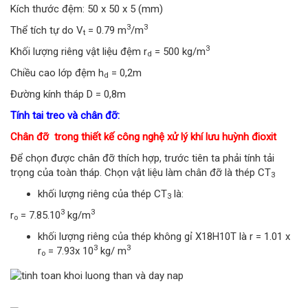
Kích thước đệm: 50 x 50 x 5 (mm)
3
3
Thể tích tự do V
= 0.79 m
/m
t
3
Khối lượng riêng vật liệu đệm r
= 500 kg/m
d
Chiều cao lớp đệm h
= 0,2m
d
Đường kính tháp D = 0,8m
Tính tai treo và chân đỡ:
Chân đỡ trong thiết kế công nghệ xử lý khí lưu huỳnh đioxit
Để chọn được chân đỡ thích hợp, trước tiên ta phải tính tải
trọng của toàn tháp. Chọn vật liệu làm chân đỡ là thép CT
3
khối lượng riêng của thép CT
là:
3
3
3
r
= 7.85.10
kg/m
o
khối lượng riêng của thép không gỉ X18H10T là r = 1.01 x
3
3
r
= 7.93x 10
kg/ m
o