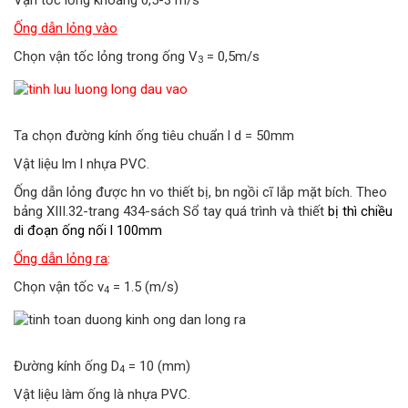
Ống dẫn lỏng vào
Chọn vận tốc lỏng trong ống V
= 0,5m/s
3
Ta chọn đường kính ống tiêu chuẩn l d = 50mm
Vật liệu lm l nhựa PVC.
Ống dẫn lỏng được hn vo thiết bị, bn ngồi cĩ lắp mặt bích. Theo
bảng XIII.32-trang 434-sách Sổ tay quá trình và thiết
bị thì chiều
di đoạn ống nối l 100mm
Ống dẫn lỏng ra
:
Chọn vận tốc v
= 1.5 (m/s)
4
Đường kính ống D
= 10 (mm)
4
Vật liệu làm ống là nhựa PVC.