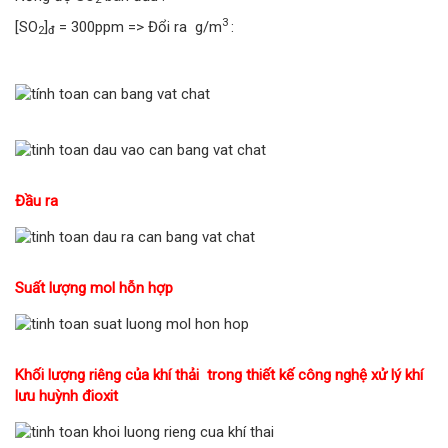
3
[SO
]
= 300ppm => Đổi ra g/m
:
2
đ
Đầu ra
Suất lượng mol hỗn hợp
Khối lượng riêng của khí thải trong thiết kế công nghệ xử lý khí
lưu huỳnh đioxit