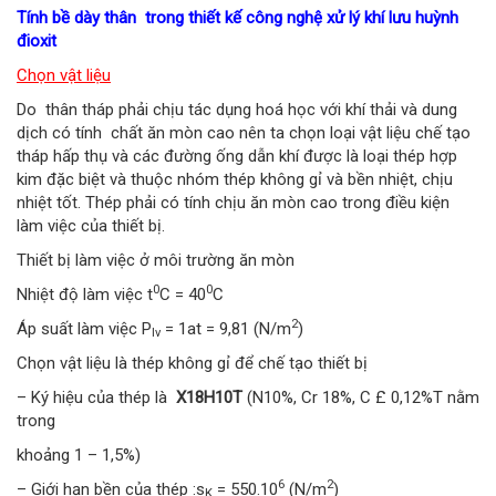
Tính bề dày thân trong thiết kế công nghệ xử lý khí lưu huỳnh
đioxit
Chọn vật liệu
Do thân tháp phải chịu tác dụng hoá học với khí thải và dung
dịch có tính chất ăn mòn cao nên ta chọn loại vật liệu chế tạo
tháp hấp thụ và các đường ống dẫn khí được là loại thép hợp
kim đặc biệt và thuộc nhóm thép không gỉ và bền nhiệt, chịu
nhiệt tốt. Thép phải có tính chịu ăn mòn cao trong điều kiện
làm việc của thiết bị.
Thiết bị làm việc ở môi trường ăn mòn
0
0
Nhiệt độ làm việc t
C = 40
C
2
Áp suất làm việc P
= 1at = 9,81 (N/m
)
lv
Chọn vật liệu là thép không gỉ để chế tạo thiết bị
– Ký hiệu của thép là
X18H10T
(N10%, Cr 18%, C £ 0,12%T nằm
trong
khoảng 1 – 1,5%)
6
2
– Giới hạn bền của thép :s
= 550.10
(N/m
)
K