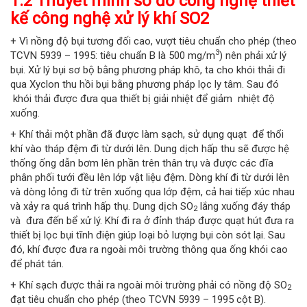
1.2 Thuyết minh sơ đồ công nghệ thiết
kế công nghệ xử lý khí SO2
+ Vì nồng độ bụi tương đối cao, vượt tiêu chuẩn cho phép (theo
3
TCVN 5939 – 1995: tiêu chuẩn B là 500 mg/m
) nên phải xử lý
bụi. Xử lý bụi sơ bộ bằng phương pháp khô, ta cho khói thải đi
qua Xyclon thu hồi bụi bằng phương pháp lọc ly tâm. Sau đó
khói thải được đưa qua thiết bị giải nhiệt để giảm nhiệt độ
xuống.
+ Khí thải một phần đã được làm sạch, sử dụng quạt để thổi
khí vào tháp đệm đi từ dưới lên. Dung dịch hấp thu sẽ được hệ
thống ống dẫn bơm lên phần trên thân trụ và được các đĩa
phân phối tưới đều lên lớp vật liệu đệm. Dòng khí đi từ dưới lên
và dòng lỏng đi từ trên xuống qua lớp đệm, cả hai tiếp xúc nhau
và xảy ra quá trình hấp thụ. Dung dịch SO
lắng xuống đáy tháp
2
và đưa đến bể xử lý. Khí đi ra ở đỉnh tháp được quạt hút đưa ra
thiết bị lọc bụi tĩnh điện giúp loại bỏ lượng bụi còn sót lại. Sau
đó, khí được đưa ra ngoài môi trường thông qua ống khói cao
để phát tán.
+ Khí sạch được thải ra ngoài môi trường phải có nồng độ SO
2
đạt tiêu chuẩn cho phép (theo TCVN 5939 – 1995 cột B).