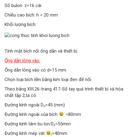
Số bulon :z=16 cái
Chiều cao bích: h = 20 mm
Khối lượng bích:
Tính mặt bích nối ống dẫn và thiết bị
Ống dẫn lỏng vào:
Ống dẫn lỏng vào có d=15 mm.
Chọn loại bích liền bằng kim loại đen để nối.
Theo bảng XIII.26-trang 417-Sổ tay quá trình thiết bị và hóa
chất tập 2,ta có:
Đường kính ngoài D
=45 (mm)
o
Đường kính ngoài của bích
=80mm
Đường kính tâm bu lon:D
=55mm
z
Đường kính mép vát
=40mm
l