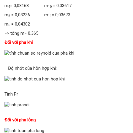
m
= 0,03168 m
= 0,03617
4
10
m
= 0,03236 m
= 0,03673
5
11
m
= 0,04302
6
=> tổng m= 0.365
Đối với pha khí
Độ nhớt của hỗn hợp khí:
Tính Pr
Đối với pha lỏng