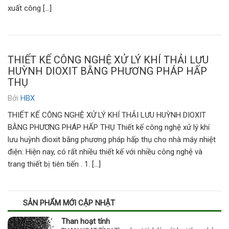
xuất công […]
THIẾT KẾ CÔNG NGHỆ XỬ LÝ KHÍ THẢI LƯU
HUỲNH DIOXIT BẰNG PHƯƠNG PHÁP HẤP
THỤ
Bởi
HBX
THIẾT KẾ CÔNG NGHỆ XỬ LÝ KHÍ THẢI LƯU HUỲNH DIOXIT
BẰNG PHƯƠNG PHÁP HẤP THỤ Thiết kế công nghệ xử lý khí
lưu huỳnh đioxit bằng phương pháp hấp thụ cho nhà máy nhiệt
điện: Hiện nay, có rất nhiều thiết kế với nhiều công nghệ và
trang thiết bị tiên tiến . 1. […]
SẢN PHẨM MỚI CẬP NHẬT
Than hoạt tính