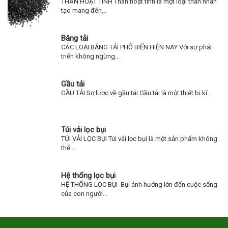
THAN HOẠT TÍNH Than hoạt tính là một loại than nhân
tạo mang đến...
Băng tải
CÁC LOẠI BĂNG TẢI PHỔ BIẾN HIỆN NAY Với sự phát
triển không ngừng...
Gầu tải
GẦU TẢI Sơ lược về gầu tải Gầu tải là một thiết bị kĩ...
Túi vải lọc bụi
TÚI VẢI LỌC BỤI Túi vải lọc bụi là một sản phẩm không
thể...
Hệ thống lọc bụi
HỆ THỐNG LỌC BỤI Bụi ảnh hưởng lớn đến cuộc sống
của con người...