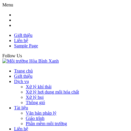
Menu
Giới thiệu
Liên hệ
Sample Page
Follow Us
Trang chủ
Giới thiệu
Dịch vụ
Xử lý khí thải
Xử lý hơi dung môi hóa chất
Xử lý bụi
Thông gió
Tài liệu
Văn bản pháp lý
Giáo trình
Phần mềm môi trường
Liên hệ