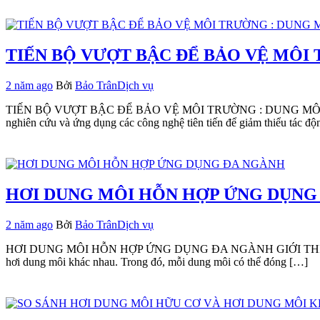
TIẾN BỘ VƯỢT BẬC ĐỂ BẢO VỆ MÔI
2 năm ago
Bởi
Bảo Trân
Dịch vụ
TIẾN BỘ VƯỢT BẬC ĐỂ BẢO VỆ MÔI TRƯỜNG : DUNG MÔI XANH Sự ph
nghiên cứu và ứng dụng các công nghệ tiên tiến để giảm thiểu tác đ
HƠI DUNG MÔI HỖN HỢP ỨNG DỤNG
2 năm ago
Bởi
Bảo Trân
Dịch vụ
HƠI DUNG MÔI HỖN HỢP ỨNG DỤNG ĐA NGÀNH GIỚI THIỆU Khái niệm
hơi dung môi khác nhau. Trong đó, mỗi dung môi có thể đóng […]