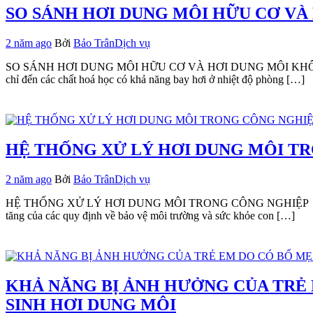
SO SÁNH HƠI DUNG MÔI HỮU CƠ VÀ
2 năm ago
Bởi
Bảo Trân
Dịch vụ
SO SÁNH HƠI DUNG MÔI HỮU CƠ VÀ HƠI DUNG MÔI KHÔNG HỮU CƠ
chỉ đến các chất hoá học có khả năng bay hơi ở nhiệt độ phòng […]
HỆ THỐNG XỬ LÝ HƠI DUNG MÔI T
2 năm ago
Bởi
Bảo Trân
Dịch vụ
HỆ THỐNG XỬ LÝ HƠI DUNG MÔI TRONG CÔNG NGHIỆP Hệ thống xử lý
tăng của các quy định về bảo vệ môi trường và sức khỏe con […]
KHẢ NĂNG BỊ ẢNH HƯỞNG CỦA TRẺ
SINH HƠI DUNG MÔI