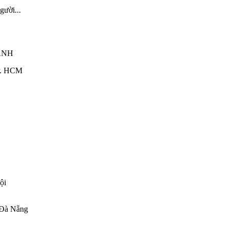
ười...
ANH
TP. HCM
ội
 Đà Nẵng