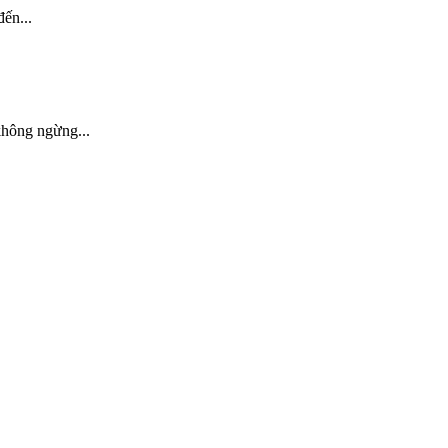
ến...
ông ngừng...