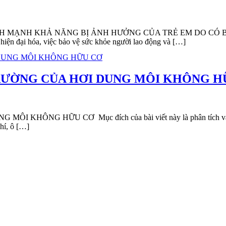
H MẠNH KHẢ NĂNG BỊ ẢNH HƯỞNG CỦA TRẺ EM DO CÓ 
 đại hóa, việc bảo vệ sức khỏe người lao động và […]
RƯỜNG CỦA HƠI DUNG MÔI KHÔNG H
G HỮU CƠ Mục đích của bài viết này là phân tích và làm rõ
hí, ô […]