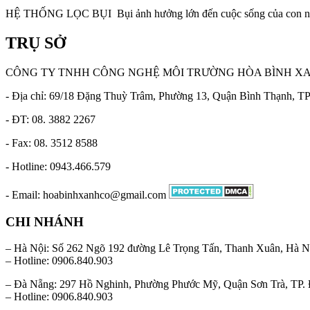
HỆ THỐNG LỌC BỤI Bụi ảnh hưởng lớn đến cuộc sống của con ng
TRỤ SỞ
CÔNG TY TNHH CÔNG NGHỆ MÔI TRƯỜNG HÒA BÌNH X
- Địa chỉ: 69/18 Đặng Thuỳ Trâm, Phường 13, Quận Bình Thạnh, 
- ĐT: 08. 3882 2267
- Fax: 08. 3512 8588
- Hotline: 0943.466.579
- Email: hoabinhxanhco@gmail.com
CHI NHÁNH
– Hà Nội: Số 262 Ngõ 192 đường Lê Trọng Tấn, Thanh Xuân, Hà N
– Hotline: 0906.840.903
– Đà Nẵng: 297 Hồ Nghinh, Phường Phước Mỹ, Quận Sơn Trà, TP.
– Hotline: 0906.840.903