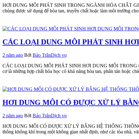
HƠI DUNG MÔI PHÁT SINH TRONG NGÀNH HÓA CHẤT GIỚI THIỆU Khá
chúng được sử dụng để hòa tan, truyền chất hoặc làm môi trường ch
CÁC LOẠI DUNG MÔI PHÁT SINH HƠ
2 năm ago
Bởi
Bảo Trân
Dịch vụ
CÁC LOẠI DUNG MÔI PHÁT SINH HƠI DUNG MÔI TRONG CÔ
cơ là những hợp chất hóa học có khả năng hòa tan, phân tán hoặc chi
HƠI DUNG MÔI CÓ ĐƯỢC XỬ LÝ BẰ
2 năm ago
Bởi
Bảo Trân
Dịch vụ
HƠI DUNG MÔI CÓ ĐƯỢC XỬ LÝ BẰNG HỆ THỐNG THÔNG GIÓ KHÔNG
thông không khí trong một không gian nhất định, như các tòa nhà, v