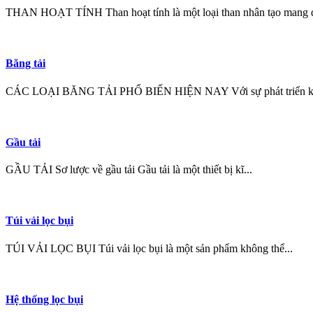
THAN HOẠT TÍNH Than hoạt tính là một loại than nhân tạo mang đ
Băng tải
CÁC LOẠI BĂNG TẢI PHỔ BIẾN HIỆN NAY Với sự phát triển kh
Gầu tải
GẦU TẢI Sơ lược về gầu tải Gầu tải là một thiết bị kĩ...
Túi vải lọc bụi
TÚI VẢI LỌC BỤI Túi vải lọc bụi là một sản phẩm không thể...
Hệ thống lọc bụi