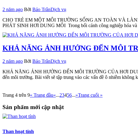
2 năm ago
Bởi
Bảo Trân
Dịch vụ
CHO TRẺ EM MỘT MÔI TRƯỜNG SỐNG AN TOÀN VÀ LÀN
PHÁT SINH HƠI DUNG MÔI Trong bối cảnh công nghiệp hóa và hiện
KHẢ NĂNG ẢNH HƯỞNG ĐẾN MÔI T
2 năm ago
Bởi
Bảo Trân
Dịch vụ
KHẢ NĂNG ẢNH HƯỞNG ĐẾN MÔI TRƯỜNG CỦA HƠI DUNG MÔI KHÔN
đến môi trường. Bài viết sẽ tập trung vào các vấn đề ô nhiễm không k
Trang 4 trên 9
« Trang đầu
«
...
2
3
4
5
6
...
»
Trang cuối »
Sản phẩm mới cập nhật
Than hoạt tính