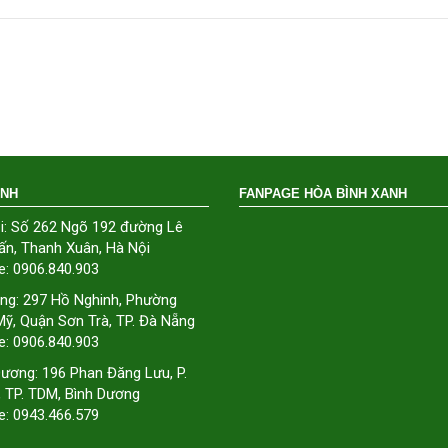
ÁNH
FANPAGE HÒA BÌNH XANH
i: Số 262 Ngõ 192 đường Lê
ấn, Thanh Xuân, Hà Nội
e: 0906.840.903
ng: 297 Hồ Nghinh, Phường
ỹ, Quận Sơn Trà, TP. Đà Nẵng
e: 0906.840.903
Dương: 196 Phan Đăng Lưu, P.
, TP. TDM, Bình Dương
e: 0943.466.579