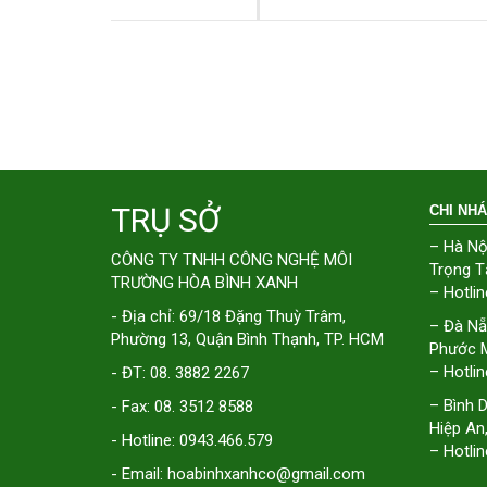
TRỤ SỞ
CHI NH
– Hà Nộ
CÔNG TY TNHH CÔNG NGHỆ MÔI
Trọng T
TRƯỜNG HÒA BÌNH XANH
– Hotlin
- Địa chỉ: 69/18 Đặng Thuỳ Trâm,
– Đà Nẵ
Phường 13, Quận Bình Thạnh, TP. HCM
Phước M
– Hotlin
- ĐT: 08. 3882 2267
– Bình 
- Fax: 08. 3512 8588
Hiệp An
- Hotline: 0943.466.579
– Hotlin
- Email: hoabinhxanhco@gmail.com