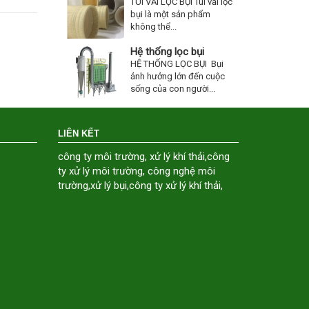
TÚI VẢI LỌC BỤI Túi vải lọc
bụi là một sản phẩm
không thể...
Hệ thống lọc bụi
HỆ THỐNG LỌC BỤI Bụi
ảnh hưởng lớn đến cuộc
sống của con người...
LIÊN KẾT
công ty môi trường
,
xử lý khí thải
,
công
ty xử lý môi trường
,
công nghệ môi
trường
,
xử lý bụi
,
công ty xử lý khí thải
,