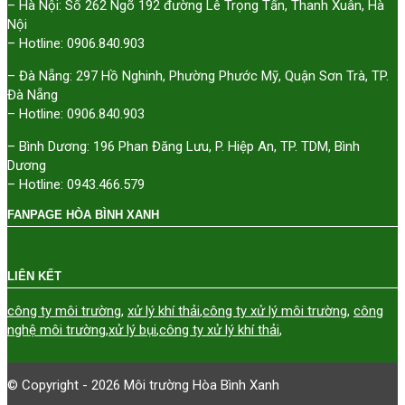
– Hà Nội: Số 262 Ngõ 192 đường Lê Trọng Tấn, Thanh Xuân, Hà
Nội
– Hotline: 0906.840.903
– Đà Nẵng: 297 Hồ Nghinh, Phường Phước Mỹ, Quận Sơn Trà, TP.
Đà Nẵng
– Hotline: 0906.840.903
– Bình Dương: 196 Phan Đăng Lưu, P. Hiệp An, TP. TDM, Bình
Dương
– Hotline: 0943.466.579
FANPAGE HÒA BÌNH XANH
LIÊN KẾT
công ty môi trường
,
xử lý khí thải
,
công ty xử lý môi trường
,
công
nghệ môi trường
,
xử lý bụi
,
công ty xử lý khí thải
,
© Copyright - 2026 Môi trường Hòa Bình Xanh