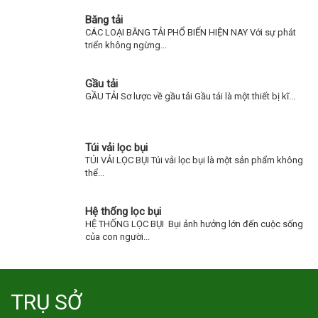
Băng tải
CÁC LOẠI BĂNG TẢI PHỔ BIẾN HIỆN NAY Với sự phát
triển không ngừng...
Gầu tải
GẦU TẢI Sơ lược về gầu tải Gầu tải là một thiết bị kĩ...
Túi vải lọc bụi
TÚI VẢI LỌC BỤI Túi vải lọc bụi là một sản phẩm không
thể...
Hệ thống lọc bụi
HỆ THỐNG LỌC BỤI Bụi ảnh hưởng lớn đến cuộc sống
của con người...
TRỤ SỞ