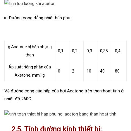
Đường cong đẳng nhiệt hấp phụ:
g Axetone bị hấp phụ/ g
0,1
0,2
0,3
0,35
0,4
than
Áp suất riêng phần của
0
2
10
40
80
Axetone, mmHg
Vẽ đường cong của hấp của hơi Acetone trên than hoạt tính ở
nhiệt độ 260C
2.5. Tính đường kính thiết bị: