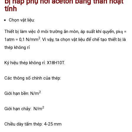
bị hấp phụ hơi aceton bằng than hoạt
tính
Chọn vật liệu:
Thiết bị làm việc ở môi trường ăn mòn, áp suất khí quyển, p
=
kq
2
1atm = 0,1 N/mm
. Vì vậy, ta chọn vật liệu để chế tạo thiết bị là
thép không rỉ
Ký hiệu thép không rỉ: X18H10T.
Các thông số chính của thép:
2
Giới hạn bền: N/m
2
Giới hạn chảy: N/m
Chiều dày tấm thép: 4-25 mm