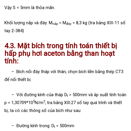
Vậy S = 5mm là thỏa mãn.
Khối lượng nắp và đáy: M
= M
= 8,3 kg (tra bảng XIII-11 sổ
nắp
đáy
tay 2-384)
4.3. Mặt bích trong tính toán thiết bị
hấp phụ hơi aceton bằng than hoạt
tính:
– Bích nối đáy tháp với thân, chọn bích liền bằng thép CT3
để nối thiết bị.
– Với đường kính của tháp D
= 500mm và áp suất tính toán
t
5
2
p = 1,30709*10
N/m
, tra bảng XIII.27 sổ tay quá trình và thiết
bị, ta có các thông số của bích như sau:
– Đường kính trong: D
= 500mm
t