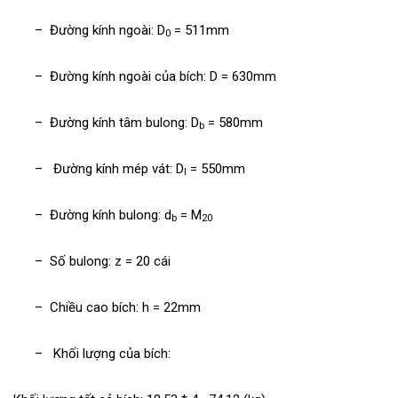
– Đường kính ngoài: D
= 511mm
0
– Đường kính ngoài của bích: D = 630mm
– Đường kính tâm bulong: D
= 580mm
b
– Đường kính mép vát: D
= 550mm
I
– Đường kính bulong: d
= M
b
20
– Số bulong: z = 20 cái
– Chiều cao bích: h = 22mm
– Khối lượng của bích: