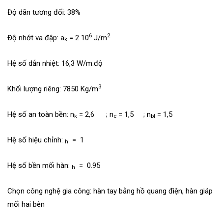
Độ dãn tương đối: 38%
6
2
Độ nhớt va đập: a
= 2 10
J/m
k
Hệ số dẫn nhiệt: 16,3 W/m.độ
3
Khối lượng riêng: 7850 Kg/m
Hệ số an toàn bền: n
= 2,6 ; n
= 1,5 ; n
= 1,5
k
c
bl
Hệ số hiệu chỉnh:
= 1
h
Hệ số bền mối hàn:
= 0.95
h
Chọn công nghệ gia công: hàn tay bằng hồ quang điện, hàn giáp
mối hai bên