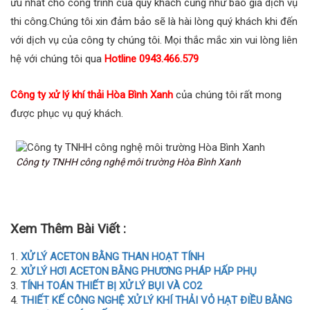
ưu nhất cho công trình của quý khách cũng như báo giá dịch vụ
thi công.Chúng tôi xin đảm bảo sẽ là hài lòng quý khách khi đến
với dịch vụ của công ty chúng tôi. Mọi thắc mắc xin vui lòng liên
hệ với chúng tôi qua
Hotline 0943.466.579
Công ty xử lý khí thải Hòa Bình Xanh
của chúng tôi rất mong
được phục vụ quý khách.
Công ty TNHH công nghệ môi trường Hòa Bình Xanh
Xem Thêm Bài Viết :
XỬ LÝ ACETON BẰNG THAN HOẠT TÍNH
XỬ LÝ HƠI ACETON BẰNG PHƯƠNG PHÁP HẤP PHỤ
TÍNH TOÁN THIẾT BỊ XỬ LÝ BỤI VÀ CO2
THIẾT KẾ CÔNG NGHỆ XỬ LÝ KHÍ THẢI VỎ HẠT ĐIỀU BẰNG