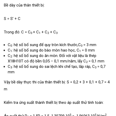
Bề dày của thân thiết bị:
S = S’ + C
Trong đó: C = C
+ C
+ C
+ C
0
1
2
3
C
: hệ số bổ sung để quy tròn kích thước,C
= 3 mm
0
0
C
: hệ số bổ sung do bào mòn hao học, C
= 0 mm
1
1
C
: hệ số bổ sung do ăn mòn. Đối với vật liệu là thép
2
X18H10T có độ bền 0,05 – 0,1 mm/năm, lấy C
= 0,1 mm
2
C
: hệ số bổ sung do sai lệch khi chế tạo, lắp ráp, C
= 0,7
3
3
mm
Vậy bề dày thực thi của thân thiết bị: S = 0,2 + 3 + 0,1 + 0,7 = 4
m
Kiểm tra ứng suất thành thiết bị theo áp suất thử tính toán:
5
5
2
Áp suất thử P
= 1,5P = 1,5 1,30709 10
= 1,96063 10
N/m