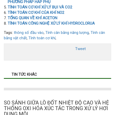
PHƯƠNG PHÁP HẤP PHỤ
TÍNH TOÁN CƠ KHÍ XỬ LÝ BỤI VÀ CO2
TÍNH TOÁN CƠ KHÍ CỦA KHÍ NO2
TỔNG QUAN VỀ KHÍ ACETON
TÍNH TOÁN CÔNG NGHỆ XỬ LÝ KHÍ HYDROCLORUA
Tags:
thông số đầu vào
,
Tính cân bằng năng lượng
,
Tính cân
bằng vật chất
,
Tính toán cơ khí
,
Tweet
TIN TỨC KHÁC
SO SÁNH GIỮA LÒ ĐỐT NHIỆT ĐỘ CAO VÀ HỆ
THỐNG OXI HÓA XÚC TÁC TRONG XỬ LÝ HƠI
DUNG MÔI