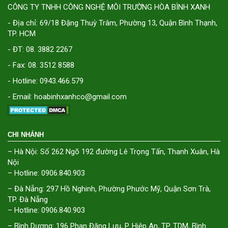
CÔNG TY TNHH CÔNG NGHỆ MÔI TRƯỜNG HÒA BÌNH XANH
- Địa chỉ: 69/18 Đặng Thuỳ Trâm, Phường 13, Quận Bình Thạnh,
TP. HCM
- ĐT: 08. 3882 2267
- Fax: 08. 3512 8588
- Hotline: 0943.466.579
- Email: hoabinhxanhco@gmail.com
CHI NHÁNH
– Hà Nội: Số 262 Ngõ 192 đường Lê Trọng Tấn, Thanh Xuân, Hà
Nội
– Hotline: 0906.840.903
– Đà Nẵng: 297 Hồ Nghinh, Phường Phước Mỹ, Quận Sơn Trà,
TP. Đà Nẵng
– Hotline: 0906.840.903
– Bình Dương: 196 Phan Đăng Lưu, P. Hiệp An, TP. TDM, Bình