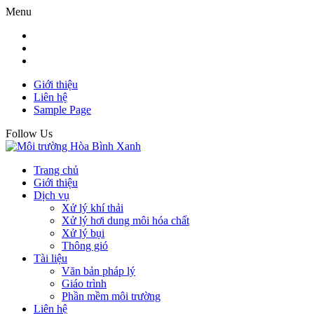
Menu
Giới thiệu
Liên hệ
Sample Page
Follow Us
Trang chủ
Giới thiệu
Dịch vụ
Xử lý khí thải
Xử lý hơi dung môi hóa chất
Xử lý bụi
Thông gió
Tài liệu
Văn bản pháp lý
Giáo trình
Phần mềm môi trường
Liên hệ