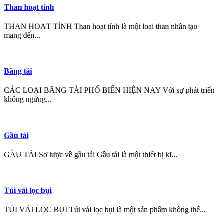
Than hoạt tính
THAN HOẠT TÍNH Than hoạt tính là một loại than nhân tạo
mang đến...
Băng tải
CÁC LOẠI BĂNG TẢI PHỔ BIẾN HIỆN NAY Với sự phát triển
không ngừng...
Gầu tải
GẦU TẢI Sơ lược về gầu tải Gầu tải là một thiết bị kĩ...
Túi vải lọc bụi
TÚI VẢI LỌC BỤI Túi vải lọc bụi là một sản phẩm không thể...