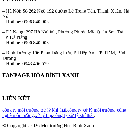
– Hà Nội: Số 262 Ngõ 192 đường Lê Trọng Tấn, Thanh Xuân, Hà
Nội
– Hotline: 0906.840.903
– Đà Nẵng: 297 Hồ Nghinh, Phường Phước Mỹ, Quận Sơn Trà,
TP. Đà Nẵng
– Hotline: 0906.840.903
– Bình Dương: 196 Phan Đăng Lưu, P. Hiệp An, TP. TDM, Bình
Dương
– Hotline: 0943.466.579
FANPAGE HÒA BÌNH XANH
LIÊN KẾT
công ty môi trường
,
xử lý khí thải
,
công ty xử lý môi trường
,
công
nghệ môi trường
,
xử lý bụi
,
công ty xử lý khí thải
,
© Copyright - 2026 Môi trường Hòa Bình Xanh