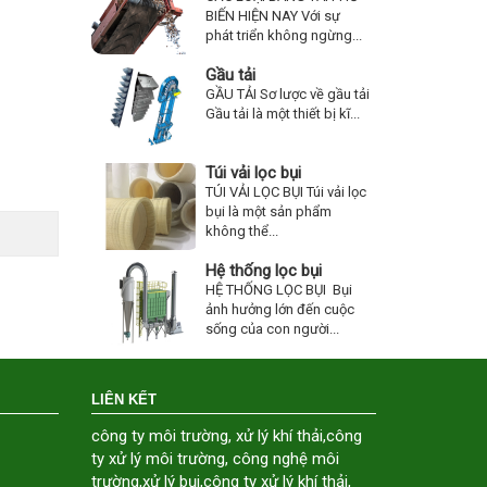
BIẾN HIỆN NAY Với sự
phát triển không ngừng...
Gầu tải
GẦU TẢI Sơ lược về gầu tải
Gầu tải là một thiết bị kĩ...
Túi vải lọc bụi
TÚI VẢI LỌC BỤI Túi vải lọc
bụi là một sản phẩm
không thể...
Hệ thống lọc bụi
HỆ THỐNG LỌC BỤI Bụi
ảnh hưởng lớn đến cuộc
sống của con người...
LIÊN KẾT
công ty môi trường
,
xử lý khí thải
,
công
ty xử lý môi trường
,
công nghệ môi
trường
,
xử lý bụi
,
công ty xử lý khí thải
,