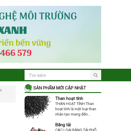
SẢN PHẨM MỚI CẬP NHẬT
P
Than hoạt tính
THAN HOẠT TÍNH Than
hoạt tính là một loại than
nhân tạo mang đến...
Băng tải
CÁC LOẠI BĂNG TẢI PHỔ