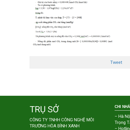
Tweet
TRỤ SỞ
CHI NH
– Hà Nộ
CÔNG TY TNHH CÔNG NGHỆ MÔI
Trọng T
TRƯỜNG HÒA BÌNH XANH
– Hotlin