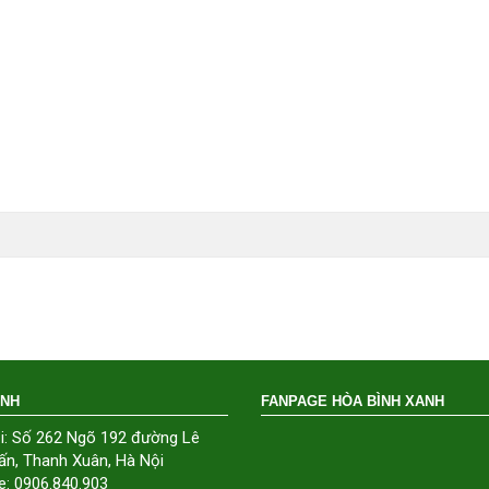
ÁNH
FANPAGE HÒA BÌNH XANH
i: Số 262 Ngõ 192 đường Lê
ấn, Thanh Xuân, Hà Nội
e: 0906.840.903