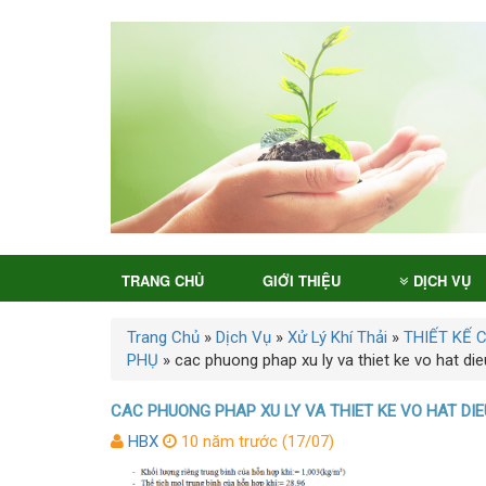
TRANG CHỦ
GIỚI THIỆU
DỊCH VỤ
Trang Chủ
»
Dịch Vụ
»
Xử Lý Khí Thải
»
THIẾT KẾ 
PHỤ
»
cac phuong phap xu ly va thiet ke vo hat die
CAC PHUONG PHAP XU LY VA THIET KE VO HAT DIE
HBX
10 năm trước (17/07)