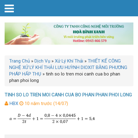
Trang Chủ
»
Dịch Vụ
»
Xử Lý Khí Thải
»
THIẾT KẾ CÔNG
NGHỆ XỬ LÝ KHÍ THẢI LƯU HUỲNH DIOXIT BẰNG PHƯƠNG
PHÁP HẤP THỤ
»
tinh so lo tren moi canh cua bo phan
phan phoi long
TINH SO LO TREN MOI CANH CUA BO PHAN PHAN PHOI LONG
HBX
10 năm trước (14/07)