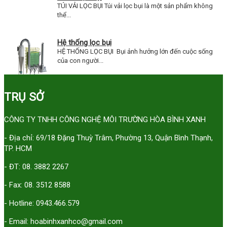
TÚI VẢI LỌC BỤI Túi vải lọc bụi là một sản phẩm không
thể...
Hệ thống lọc bụi
HỆ THỐNG LỌC BỤI Bụi ảnh hưởng lớn đến cuộc sống
của con người...
TRỤ SỞ
CÔNG TY TNHH CÔNG NGHỆ MÔI TRƯỜNG HÒA BÌNH XANH
- Địa chỉ: 69/18 Đặng Thuỳ Trâm, Phường 13, Quận Bình Thạnh,
TP. HCM
- ĐT: 08. 3882 2267
- Fax: 08. 3512 8588
- Hotline: 0943.466.579
- Email: hoabinhxanhco@gmail.com