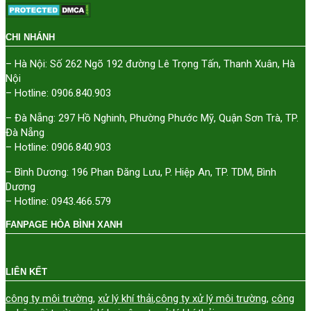
CHI NHÁNH
– Hà Nội: Số 262 Ngõ 192 đường Lê Trọng Tấn, Thanh Xuân, Hà
Nội
– Hotline: 0906.840.903
– Đà Nẵng: 297 Hồ Nghinh, Phường Phước Mỹ, Quận Sơn Trà, TP.
Đà Nẵng
– Hotline: 0906.840.903
– Bình Dương: 196 Phan Đăng Lưu, P. Hiệp An, TP. TDM, Bình
Dương
– Hotline: 0943.466.579
FANPAGE HÒA BÌNH XANH
LIÊN KẾT
công ty môi trường
,
xử lý khí thải
,
công ty xử lý môi trường
,
công