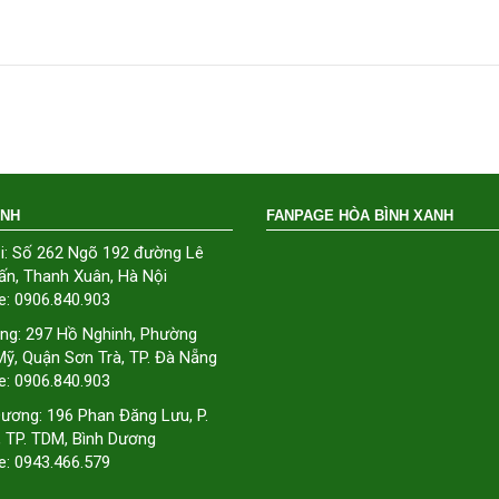
ÁNH
FANPAGE HÒA BÌNH XANH
i: Số 262 Ngõ 192 đường Lê
ấn, Thanh Xuân, Hà Nội
e: 0906.840.903
ng: 297 Hồ Nghinh, Phường
ỹ, Quận Sơn Trà, TP. Đà Nẵng
e: 0906.840.903
Dương: 196 Phan Đăng Lưu, P.
, TP. TDM, Bình Dương
e: 0943.466.579