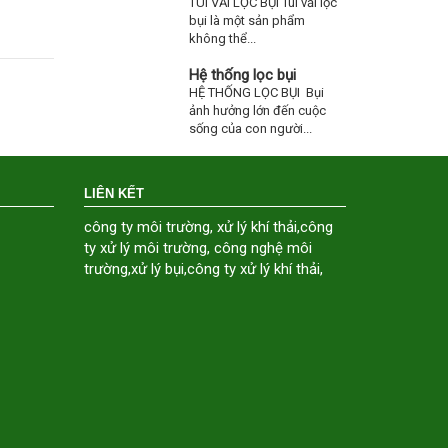
TÚI VẢI LỌC BỤI Túi vải lọc
bụi là một sản phẩm
không thể...
Hệ thống lọc bụi
HỆ THỐNG LỌC BỤI Bụi
ảnh hưởng lớn đến cuộc
sống của con người...
LIÊN KẾT
công ty môi trường
,
xử lý khí thải
,
công
ty xử lý môi trường
,
công nghệ môi
trường
,
xử lý bụi
,
công ty xử lý khí thải
,