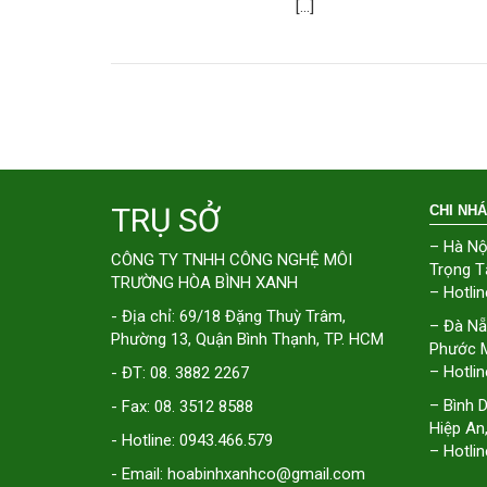
[…]
TRỤ SỞ
CHI NH
– Hà Nộ
CÔNG TY TNHH CÔNG NGHỆ MÔI
Trọng T
TRƯỜNG HÒA BÌNH XANH
– Hotlin
- Địa chỉ: 69/18 Đặng Thuỳ Trâm,
– Đà Nẵ
Phường 13, Quận Bình Thạnh, TP. HCM
Phước M
– Hotlin
- ĐT: 08. 3882 2267
– Bình 
- Fax: 08. 3512 8588
Hiệp An
- Hotline: 0943.466.579
– Hotlin
- Email: hoabinhxanhco@gmail.com