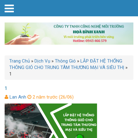
Trang Chủ
»
Dịch Vụ
»
Thông Gió
»
LẮP ĐẶT HỆ THỐNG
THÔNG GIÓ CHO TRUNG TÂM THƯƠNG MẠI VÀ SIÊU THỊ
»
1
1
Lan Anh
2 năm trước (26/06)