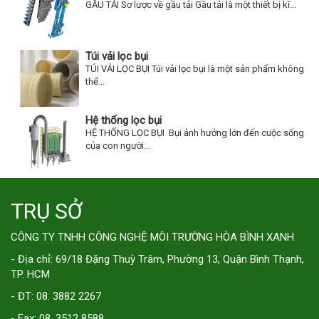
GẦU TẢI Sơ lược về gầu tải Gầu tải là một thiết bị kĩ...
Túi vải lọc bụi
TÚI VẢI LỌC BỤI Túi vải lọc bụi là một sản phẩm không
thể...
Hệ thống lọc bụi
HỆ THỐNG LỌC BỤI Bụi ảnh hưởng lớn đến cuộc sống
của con người...
TRỤ SỞ
CÔNG TY TNHH CÔNG NGHỆ MÔI TRƯỜNG HÒA BÌNH XANH
- Địa chỉ: 69/18 Đặng Thuỳ Trâm, Phường 13, Quận Bình Thạnh,
TP. HCM
- ĐT: 08. 3882 2267
- Fax: 08. 3512 8588