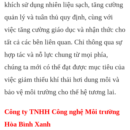
khích sử dụng nhiên liệu sạch, tăng cường
quản lý và tuân thủ quy định, cùng với
việc tăng cường giáo dục và nhận thức cho
tất cả các bên liên quan. Chỉ thông qua sự
hợp tác và nỗ lực chung từ mọi phía,
chúng ta mới có thể đạt được mục tiêu của
việc giảm thiểu khí thải hơi dung môi và
bảo vệ môi trường cho thế hệ tương lai.
Công ty TNHH Công nghệ Môi trường
Hòa Bình Xanh