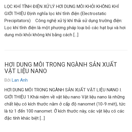
LỌC KHÍ TĨNH ĐIỆN XỬ LÝ HƠI DUNG MÔI KHỎI KHÔNG KHÍ
GIỚI THIỆU Định nghĩa lọc khí tĩnh điện (Electrostatic
Precipitators) Công nghệ xử lý khí thải sử dụng trường điện:
Lọc khí tĩnh điện là một phương pháp loại bỏ các hạt bụi và hơi
dung môi khỏi không khí bằng cách […]
HƠI DUNG MÔI TRONG NGÀNH SẢN XUẤT
VẬT LIỆU NANO
Bởi
Lan Anh
HƠI DUNG MÔI TRONG NGÀNH SẢN XUẤT VẬT LIỆU NANO I.
GIỚI THIỆU 1.Khái niệm về vật liệu nano Vật liệu nano là những
chất liệu có kích thước nằm ở cấp độ nanomet (10-9 mét), tức
là từ 1 đến 100 nanomet. Ở kích thước này, các vật liệu có các
đặc tính khác biệt […]