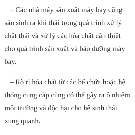
– Các nhà máy sản xuất máy bay cũng
sản sinh ra khí thải trong quá trình xử lý
chất thải và xử lý các hóa chất cần thiết
cho quá trình sản xuất và bảo dưỡng máy
bay.
– Rò rỉ hóa chất từ các bể chứa hoặc hệ
thống cung cấp cũng có thể gây ra ô nhiễm
môi trường và độc hại cho hệ sinh thái
xung quanh.