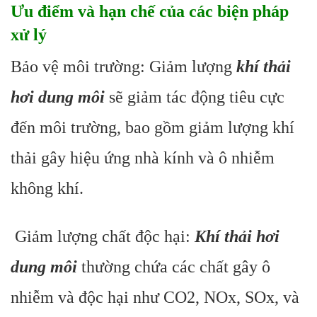
Ưu điểm và hạn chế của các biện pháp
xử lý
Bảo vệ môi trường: Giảm lượng
khí thải
hơi dung môi
sẽ giảm tác động tiêu cực
đến môi trường, bao gồm giảm lượng khí
thải gây hiệu ứng nhà kính và ô nhiễm
không khí.
Giảm lượng chất độc hại:
Khí thải hơi
dung môi
thường chứa các chất gây ô
nhiễm và độc hại như CO2, NOx, SOx, và