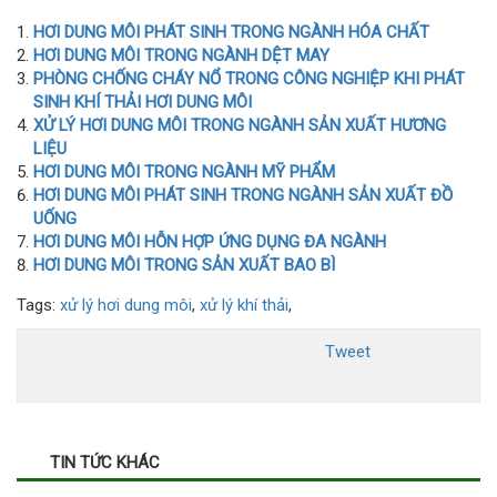
HƠI DUNG MÔI PHÁT SINH TRONG NGÀNH HÓA CHẤT
HƠI DUNG MÔI TRONG NGÀNH DỆT MAY
PHÒNG CHỐNG CHÁY NỔ TRONG CÔNG NGHIỆP KHI PHÁT
SINH KHÍ THẢI HƠI DUNG MÔI
XỬ LÝ HƠI DUNG MÔI TRONG NGÀNH SẢN XUẤT HƯƠNG
LIỆU
HƠI DUNG MÔI TRONG NGÀNH MỸ PHẨM
HƠI DUNG MÔI PHÁT SINH TRONG NGÀNH SẢN XUẤT ĐỒ
UỐNG
HƠI DUNG MÔI HỖN HỢP ỨNG DỤNG ĐA NGÀNH
HƠI DUNG MÔI TRONG SẢN XUẤT BAO BÌ
Tags:
xử lý hơi dung môi
,
xử lý khí thải
,
Tweet
TIN TỨC KHÁC