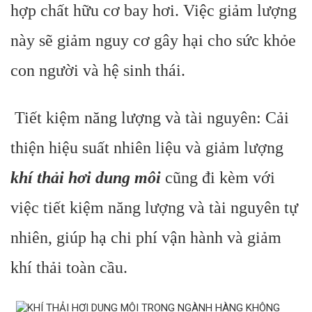
hợp chất hữu cơ bay hơi. Việc giảm lượng
này sẽ giảm nguy cơ gây hại cho sức khỏe
con người và hệ sinh thái.
Tiết kiệm năng lượng và tài nguyên: Cải
thiện hiệu suất nhiên liệu và giảm lượng
khí thải hơi dung môi
cũng đi kèm với
việc tiết kiệm năng lượng và tài nguyên tự
nhiên, giúp hạ chi phí vận hành và giảm
khí thải toàn cầu.