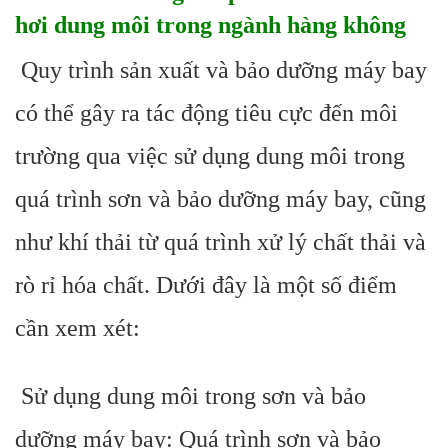
hơi dung môi trong ngành hàng không
Quy trình sản xuất và bảo dưỡng máy bay
có thể gây ra tác động tiêu cực đến môi
trường qua việc sử dụng dung môi trong
quá trình sơn và bảo dưỡng máy bay, cũng
như khí thải từ quá trình xử lý chất thải và
rò rỉ hóa chất. Dưới đây là một số điểm
cần xem xét:
Sử dụng dung môi trong sơn và bảo
dưỡng máy bay: Quá trình sơn và bảo