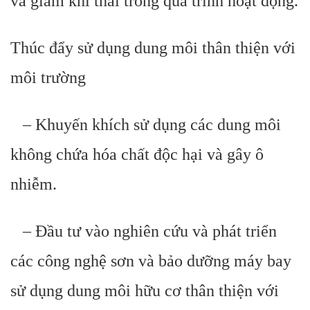
và giảm khí thải trong quá trình hoạt động.
Thúc đẩy sử dụng dung môi thân thiện với
môi trường
– Khuyến khích sử dụng các dung môi
không chứa hóa chất độc hại và gây ô
nhiễm.
– Đầu tư vào nghiên cứu và phát triển
các công nghệ sơn và bảo dưỡng máy bay
sử dụng dung môi hữu cơ thân thiện với