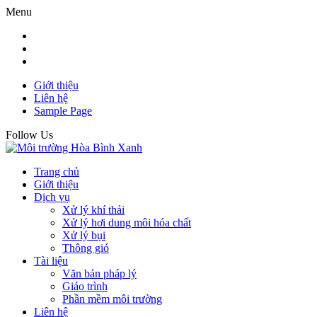
Menu
Giới thiệu
Liên hệ
Sample Page
Follow Us
Trang chủ
Giới thiệu
Dịch vụ
Xử lý khí thải
Xử lý hơi dung môi hóa chất
Xử lý bụi
Thông gió
Tài liệu
Văn bản pháp lý
Giáo trình
Phần mềm môi trường
Liên hệ