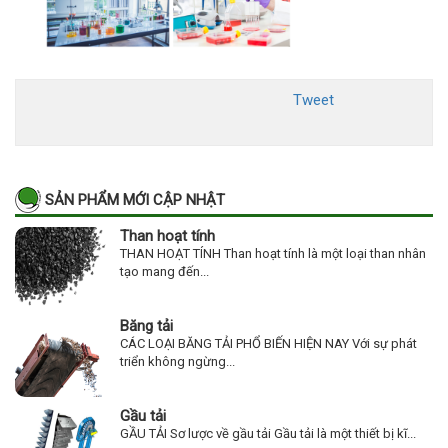
Tweet
SẢN PHẨM MỚI CẬP NHẬT
Than hoạt tính
THAN HOẠT TÍNH Than hoạt tính là một loại than nhân
tạo mang đến...
Băng tải
CÁC LOẠI BĂNG TẢI PHỔ BIẾN HIỆN NAY Với sự phát
triển không ngừng...
Gầu tải
GẦU TẢI Sơ lược về gầu tải Gầu tải là một thiết bị kĩ...