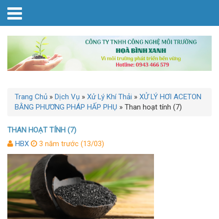
Trang Chủ
»
Dịch Vụ
»
Xử Lý Khí Thải
»
XỬ LÝ HƠI ACETON
BẰNG PHƯƠNG PHÁP HẤP PHỤ
»
Than hoạt tính (7)
THAN HOẠT TÍNH (7)
HBX
3 năm trước (13/03)