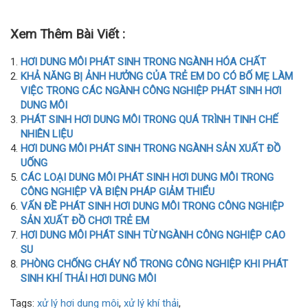
Xem Thêm Bài Viết :
HƠI DUNG MÔI PHÁT SINH TRONG NGÀNH HÓA CHẤT
KHẢ NĂNG BỊ ẢNH HƯỞNG CỦA TRẺ EM DO CÓ BỐ MẸ LÀM
VIỆC TRONG CÁC NGÀNH CÔNG NGHIỆP PHÁT SINH HƠI
DUNG MÔI
PHÁT SINH HƠI DUNG MÔI TRONG QUÁ TRÌNH TINH CHẾ
NHIÊN LIỆU
HƠI DUNG MÔI PHÁT SINH TRONG NGÀNH SẢN XUẤT ĐỒ
UỐNG
CÁC LOẠI DUNG MÔI PHÁT SINH HƠI DUNG MÔI TRONG
CÔNG NGHIỆP VÀ BIỆN PHÁP GIẢM THIỂU
VẤN ĐỀ PHÁT SINH HƠI DUNG MÔI TRONG CÔNG NGHIỆP
SẢN XUẤT ĐỒ CHƠI TRẺ EM
HƠI DUNG MÔI PHÁT SINH TỪ NGÀNH CÔNG NGHIỆP CAO
SU
PHÒNG CHỐNG CHÁY NỔ TRONG CÔNG NGHIỆP KHI PHÁT
SINH KHÍ THẢI HƠI DUNG MÔI
Tags:
xử lý hơi dung môi
,
xử lý khí thải
,