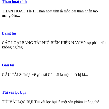
Than hoạt tính
THAN HOẠT TÍNH Than hoạt tính là một loại than nhân tạo
mang đến...
Băng tải
CÁC LOẠI BĂNG TẢI PHỔ BIẾN HIỆN NAY Với sự phát triển
không ngừng...
Gầu tải
GẦU TẢI Sơ lược về gầu tải Gầu tải là một thiết bị kĩ...
Túi vải lọc bụi
TÚI VẢI LỌC BỤI Túi vải lọc bụi là một sản phẩm không thể...