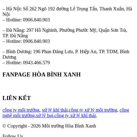
– Hà Nội: Số 262 Ngõ 192 đường Lê Trọng Tấn, Thanh Xuân, Hà
Nội
– Hotline: 0906.840.903
– Đà Nẵng: 297 Hồ Nghinh, Phường Phước Mỹ, Quận Sơn Trà,
TP. Đà Nẵng
– Hotline: 0906.840.903
– Bình Dương: 196 Phan Đăng Lưu, P. Hiệp An, TP. TDM, Bình
Dương
– Hotline: 0943.466.579
FANPAGE HÒA BÌNH XANH
LIÊN KẾT
công ty môi trường
,
xử lý khí thải
,
công ty xử lý môi trường
,
công
nghệ môi trường
,
xử lý bụi
,
công ty xử lý khí thải
,
© Copyright - 2026 Môi trường Hòa Bình Xanh
Follow Us