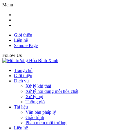
Menu
Giới thiệu
Liên hệ
Sample Page
Follow Us
Trang chủ
Giới thiệu
Dịch vụ
Xử lý khí thải
Xử lý hơi dung môi hóa chất
Xử lý bụi
Thông gió
Tài liệu
Văn bản pháp lý
Giáo trình
Phần mềm môi trường
Liên hệ