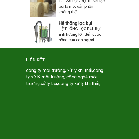
TÚI VẢI LỌC BỤI Túi vải lọc
bụi là một sản phẩm
không thể...
Hệ thống lọc bụi
HỆ THỐNG LỌC BỤI Bụi
ảnh hưởng lớn đến cuộc
sống của con người...
LIÊN KẾT
công ty môi trường
,
xử lý khí thải
,
công
ty xử lý môi trường
,
công nghệ môi
trường
,
xử lý bụi
,
công ty xử lý khí thải
,