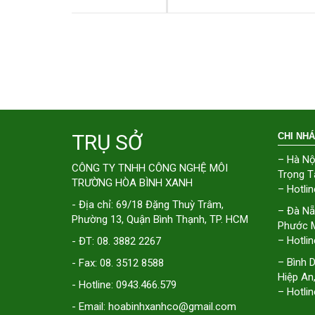
TRỤ SỞ
CHI NH
– Hà Nộ
CÔNG TY TNHH CÔNG NGHỆ MÔI
Trọng T
TRƯỜNG HÒA BÌNH XANH
– Hotlin
- Địa chỉ: 69/18 Đặng Thuỳ Trâm,
– Đà Nẵ
Phường 13, Quận Bình Thạnh, TP. HCM
Phước M
– Hotlin
- ĐT: 08. 3882 2267
– Bình 
- Fax: 08. 3512 8588
Hiệp An
- Hotline: 0943.466.579
– Hotlin
- Email: hoabinhxanhco@gmail.com