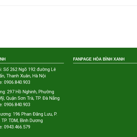
ÁNH
FANPAGE HÒA BÌNH XANH
i: Số 262 Ngõ 192 đường Lê
ấn, Thanh Xuân, Hà Nội
e: 0906.840.903
ng: 297 Hồ Nghinh, Phường
ỹ, Quận Sơn Trà, TP. Đà Nẵng
e: 0906.840.903
Dương: 196 Phan Đăng Lưu, P.
, TP. TDM, Bình Dương
e: 0943.466.579