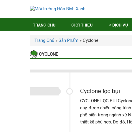
TRANG CHỦ
GIỚI THIỆU
DỊCH VỤ
Trang Chủ
»
Sản Phẩm
»
Cyclone
CYCLONE
Cyclone lọc bụi
CYCLONE LỌC BỤI Cyclone lọ
nay, được nhiều công trình 
phổ biến trong ngành xử lý 
thiết kế phù hợp. Do đó, H