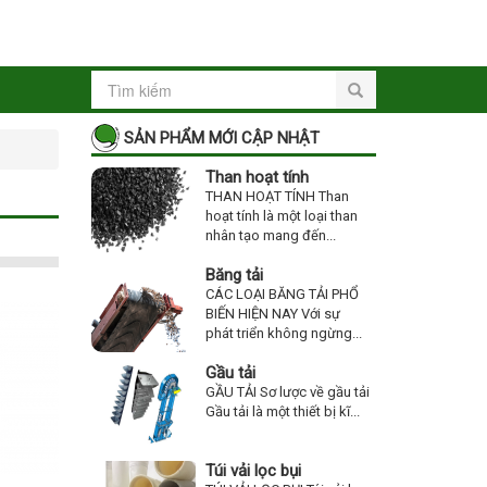
SẢN PHẨM MỚI CẬP NHẬT
Than hoạt tính
THAN HOẠT TÍNH Than
hoạt tính là một loại than
nhân tạo mang đến...
Băng tải
CÁC LOẠI BĂNG TẢI PHỔ
BIẾN HIỆN NAY Với sự
phát triển không ngừng...
Gầu tải
GẦU TẢI Sơ lược về gầu tải
Gầu tải là một thiết bị kĩ...
Túi vải lọc bụi