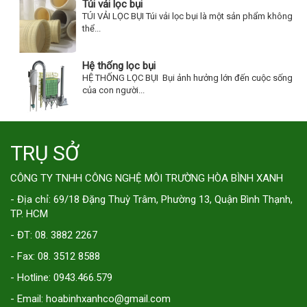
Túi vải lọc bụi
TÚI VẢI LỌC BỤI Túi vải lọc bụi là một sản phẩm không
thể...
Hệ thống lọc bụi
HỆ THỐNG LỌC BỤI Bụi ảnh hưởng lớn đến cuộc sống
của con người...
TRỤ SỞ
CÔNG TY TNHH CÔNG NGHỆ MÔI TRƯỜNG HÒA BÌNH XANH
- Địa chỉ: 69/18 Đặng Thuỳ Trâm, Phường 13, Quận Bình Thạnh,
TP. HCM
- ĐT: 08. 3882 2267
- Fax: 08. 3512 8588
- Hotline: 0943.466.579
- Email: hoabinhxanhco@gmail.com