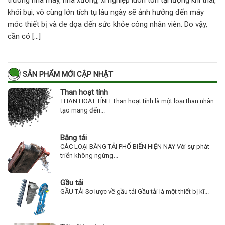
khói bụi, vô cùng lớn tích tụ lâu ngày sẽ ảnh hưởng đến máy
móc thiết bị và đe dọa đến sức khỏe công nhân viên. Do vậy,
cần có […]
SẢN PHẨM MỚI CẬP NHẬT
Than hoạt tính
THAN HOẠT TÍNH Than hoạt tính là một loại than nhân
tạo mang đến...
Băng tải
CÁC LOẠI BĂNG TẢI PHỔ BIẾN HIỆN NAY Với sự phát
triển không ngừng...
Gầu tải
GẦU TẢI Sơ lược về gầu tải Gầu tải là một thiết bị kĩ...