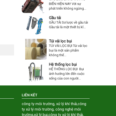
BIẾN HIỆN NAY Với sự
phát triển không ngừng...
Gầu tải
GẦU TẢI Sơ lược về gầu tải
Gầu tải là một thiết bị kĩ...
Túi vải lọc bụi
TÚI VẢI LỌC BỤI Túi vải lọc
bụi là một sản phẩm
không thể...
Hệ thống lọc bụi
HỆ THỐNG LỌC BỤI Bụi
ảnh hưởng lớn đến cuộc
sống của con người...
LIÊN KẾT
công ty môi trường
,
xử lý khí thải
,
công
ty xử lý môi trường
,
công nghệ môi
trường
,
xử lý bụi
,
công ty xử lý khí thải
,