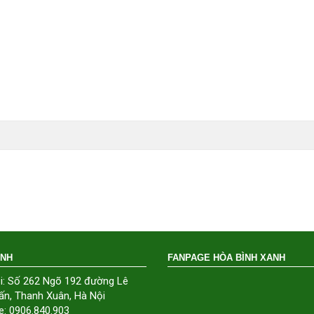
ÁNH
FANPAGE HÒA BÌNH XANH
i: Số 262 Ngõ 192 đường Lê
ấn, Thanh Xuân, Hà Nội
e: 0906.840.903