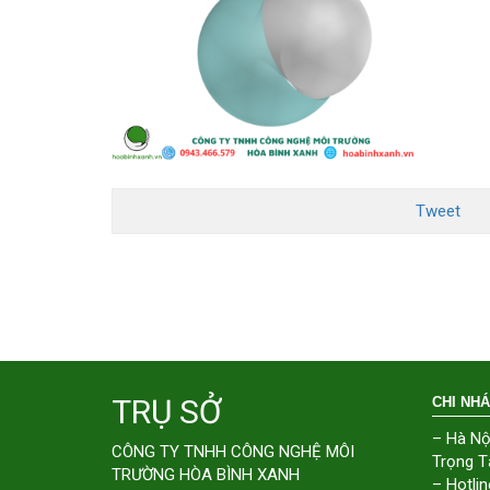
Tweet
TRỤ SỞ
CHI NH
– Hà Nộ
CÔNG TY TNHH CÔNG NGHỆ MÔI
Trọng T
TRƯỜNG HÒA BÌNH XANH
– Hotlin