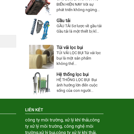
BIẾN HIỆN NAY Với sự
phát triển không ngừng...
Gầu tải
GẦU TẢI Sơ lược về gầu tải
Gầu tải là một thiết bị kĩ...
Túi vải lọc bụi
TÚI VẢI LỌC BỤI Túi vải lọc
bụi là một sản phẩm
không thể...
Hệ thống lọc bụi
HỆ THỐNG LỌC BỤI Bụi
ảnh hưởng lớn đến cuộc
sống của con người...
LIÊN KẾT
công ty môi trường
,
xử lý khí thải
,
công
ty xử lý môi trường
,
công nghệ môi
trường
,
xử lý bụi
,
công ty xử lý khí thải
,