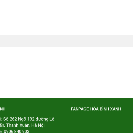
ÁNH
FANPAGE HÒA BÌNH XANH
i: Số 262 Ngõ 192 đường Lê
ấn, Thanh Xuân, Hà Nội
e: 0906.840.903