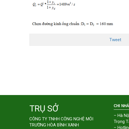
Tweet
TRỤ SỞ
CHI NH
– Hà Nộ
CÔNG TY TNHH CÔNG NGHỆ MÔI
Trọng T
TRƯỜNG HÒA BÌNH XANH
– Hotlin