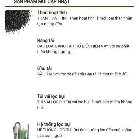
SẢN PHẨM MỚI CẬP NHẬT
Than hoạt tính
THAN HOẠT TÍNH Than hoạt tính là một loại than nhân
tạo mang đến...
Băng tải
CÁC LOẠI BĂNG TẢI PHỔ BIẾN HIỆN NAY Với sự phát
triển không ngừng...
Gầu tải
GẦU TẢI Sơ lược về gầu tải Gầu tải là một thiết bị kĩ...
Túi vải lọc bụi
TÚI VẢI LỌC BỤI Túi vải lọc bụi là một sản phẩm không
thể...
Hệ thống lọc bụi
HỆ THỐNG LỌC BỤI Bụi ảnh hưởng lớn đến cuộc sống
của con người...