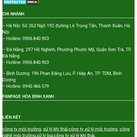
CHI NHÁNH
– Hà Nội: Số 262 Ngõ 192 đường Lê Trọng Tấn, Thanh Xuân, Hà
Nội
– Hotline: 0906.840.903
– Đà Nẵng: 297 Hồ Nghinh, Phường Phước Mỹ, Quận Sơn Trà, TP.
Đà Nẵng
– Hotline: 0906.840.903
– Bình Dương: 196 Phan Đăng Lưu, P. Hiệp An, TP. TDM, Bình
Dương
– Hotline: 0943.466.579
FANPAGE HÒA BÌNH XANH
LIÊN KẾT
công ty môi trường
,
xử lý khí thải
,
công ty xử lý môi trường
,
công
nghệ môi trường
,
xử lý bụi
,
công ty xử lý khí thải
,