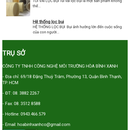
TÚI VẢI LỌC BỤI Túi vải lọc bụi là một sản phẩm không
thể...
Hệ thống lọc bụi
HỆ THỐNG LỌC BỤI Bụi ảnh hưởng lớn đến cuộc sống
của con người...
TRỤ SỞ
CÔNG TY TNHH CÔNG NGHỆ MÔI TRƯỜNG HÒA BÌNH XANH
- Địa chỉ: 69/18 Đặng Thuỳ Trâm, Phường 13, Quận Bình Thạnh,
TP. HCM
- ĐT: 08. 3882 2267
- Fax: 08. 3512 8588
- Hotline: 0943.466.579
- Email: hoabinhxanhco@gmail.com