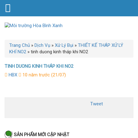
Trang Chủ
»
Dịch Vụ
»
Xử Lý Bụi
»
THIẾT KẾ THÁP XỬ LÝ
KHÍ NO2
»
tinh duong kinh tháp khi NO2
TINH DUONG KINH THÁP KHI NO2
HBX
10 năm trước (21/07)
Tweet
SẢN PHẨM MỚI CẬP NHẬT