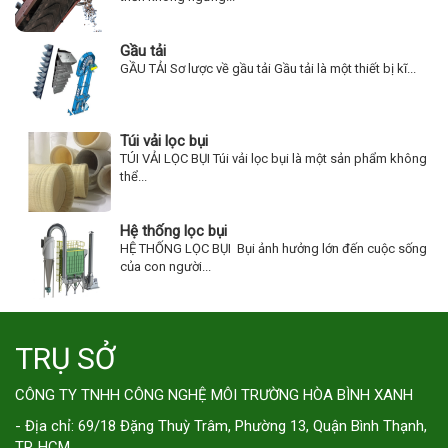
Gầu tải
GẦU TẢI Sơ lược về gầu tải Gầu tải là một thiết bị kĩ...
Túi vải lọc bụi
TÚI VẢI LỌC BỤI Túi vải lọc bụi là một sản phẩm không
thể...
Hệ thống lọc bụi
HỆ THỐNG LỌC BỤI Bụi ảnh hưởng lớn đến cuộc sống
của con người...
TRỤ SỞ
CÔNG TY TNHH CÔNG NGHỆ MÔI TRƯỜNG HÒA BÌNH XANH
- Địa chỉ: 69/18 Đặng Thuỳ Trâm, Phường 13, Quận Bình Thạnh,
TP. HCM