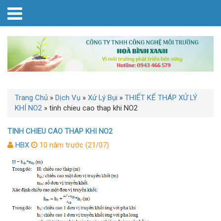
Trang Chủ
»
Dịch Vụ
»
Xử Lý Bụi
»
THIẾT KẾ THÁP XỬ LÝ
KHÍ NO2
»
tinh chieu cao thap khi NO2
TINH CHIEU CAO THAP KHI NO2
HBX
10 năm trước (21/07)