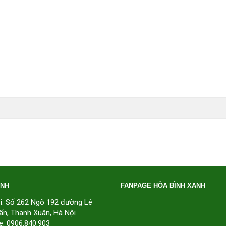
ÁNH
FANPAGE HÒA BÌNH XANH
i: Số 262 Ngõ 192 đường Lê
ấn, Thanh Xuân, Hà Nội
e: 0906.840.903