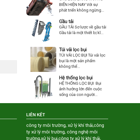
BIẾN HIỆN NAY Với sự
phát triển không ngừng...
Gầu tải
GẦU TẢI Sơ lược về gầu tải
Gầu tải là một thiết bị kĩ...
Túi vải lọc bụi
TÚI VẢI LỌC BỤI Túi vải lọc
bụi là một sản phẩm
không thể...
Hệ thống lọc bụi
HỆ THỐNG LỌC BỤI Bụi
ảnh hưởng lớn đến cuộc
sống của con người...
LIÊN KẾT
công ty môi trường
,
xử lý khí thải
,
công
ty xử lý môi trường
,
công nghệ môi
trường
,
xử lý bụi
,
công ty xử lý khí thải
,