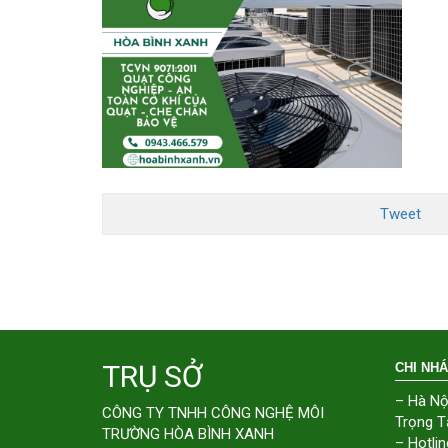
Tweet
TRỤ SỞ
CHI NH
– Hà Nộ
CÔNG TY TNHH CÔNG NGHỆ MÔI
Trọng T
TRƯỜNG HÒA BÌNH XANH
– Hotlin