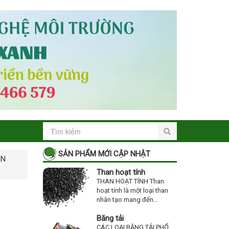
SẢN PHẨM MỚI CẬP NHẬT
ẮN
Than hoạt tính
THAN HOẠT TÍNH Than
hoạt tính là một loại than
nhân tạo mang đến...
Băng tải
CÁC LOẠI BĂNG TẢI PHỔ