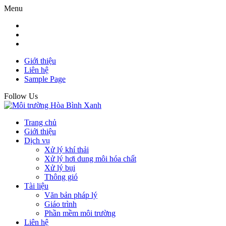
Menu
Giới thiệu
Liên hệ
Sample Page
Follow Us
Trang chủ
Giới thiệu
Dịch vụ
Xử lý khí thải
Xử lý hơi dung môi hóa chất
Xử lý bụi
Thông gió
Tài liệu
Văn bản pháp lý
Giáo trình
Phần mềm môi trường
Liên hệ