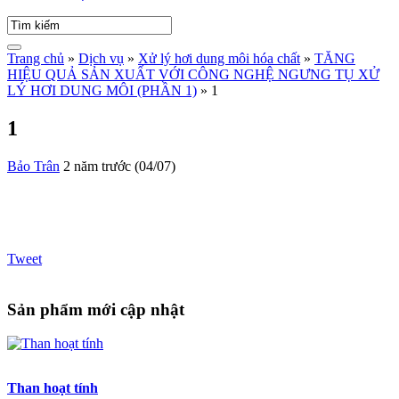
Trang chủ
»
Dịch vụ
»
Xử lý hơi dung môi hóa chất
»
TĂNG
HIỆU QUẢ SẢN XUẤT VỚI CÔNG NGHỆ NGƯNG TỤ XỬ
LÝ HƠI DUNG MÔI (PHẦN 1)
»
1
1
Bảo Trân
2 năm trước (04/07)
Tweet
Sản phẩm mới cập nhật
Than hoạt tính