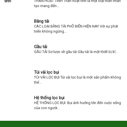
THAN HOẠT TÍNH Than hoạt tính là một loại than nhân
tạo mang đến...
Băng tải
CÁC LOẠI BĂNG TẢI PHỔ BIẾN HIỆN NAY Với sự phát
triển không ngừng...
Gầu tải
GẦU TẢI Sơ lược về gầu tải Gầu tải là một thiết bị kĩ...
Túi vải lọc bụi
TÚI VẢI LỌC BỤI Túi vải lọc bụi là một sản phẩm không
thể...
Hệ thống lọc bụi
HỆ THỐNG LỌC BỤI Bụi ảnh hưởng lớn đến cuộc sống
của con người...