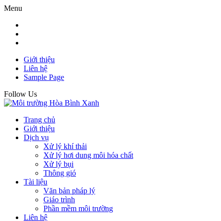
Menu
Giới thiệu
Liên hệ
Sample Page
Follow Us
Trang chủ
Giới thiệu
Dịch vụ
Xử lý khí thải
Xử lý hơi dung môi hóa chất
Xử lý bụi
Thông gió
Tài liệu
Văn bản pháp lý
Giáo trình
Phần mềm môi trường
Liên hệ