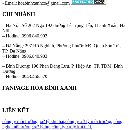
- Email: hoabinhxanhco@gmail.com
CHI NHÁNH
– Hà Nội: Số 262 Ngõ 192 đường Lê Trọng Tấn, Thanh Xuân, Hà
Nội
– Hotline: 0906.840.903
– Đà Nẵng: 297 Hồ Nghinh, Phường Phước Mỹ, Quận Sơn Trà,
TP. Đà Nẵng
– Hotline: 0906.840.903
– Bình Dương: 196 Phan Đăng Lưu, P. Hiệp An, TP. TDM, Bình
Dương
– Hotline: 0943.466.579
FANPAGE HÒA BÌNH XANH
LIÊN KẾT
công ty môi trường
,
xử lý khí thải
,
công ty xử lý môi trường
,
công
nghệ môi trường
,
xử lý bụi
,
công ty xử lý khí thải
,