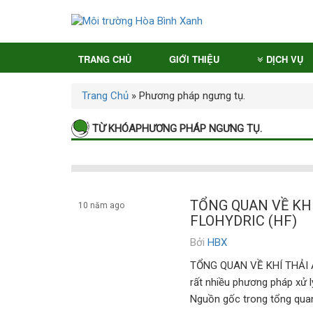
TRANG CHỦ
GIỚI THIỆU
DỊCH VỤ
Trang Chủ
»
Phương pháp ngưng tụ.
TỪ KHÓAPHƯƠNG PHÁP NGƯNG TỤ.
TỔNG QUAN VỀ KHÍ
10 năm ago
FLOHYDRIC (HF)
Bởi
HBX
Dịch vụ
TỔNG QUAN VỀ KHÍ THẢI AXI
rất nhiều phương pháp xử lý 
Nguồn gốc trong tổng quan v