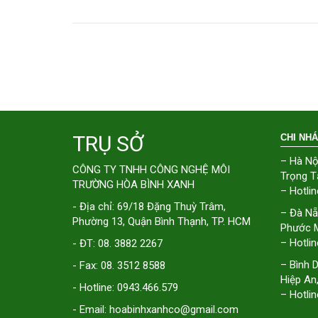
TRỤ SỞ
CHI NH
– Hà Nộ
CÔNG TY TNHH CÔNG NGHỆ MÔI
Trọng T
TRƯỜNG HÒA BÌNH XANH
– Hotlin
- Địa chỉ: 69/18 Đặng Thuỳ Trâm,
– Đà Nẵ
Phường 13, Quận Bình Thạnh, TP. HCM
Phước M
– Hotlin
- ĐT: 08. 3882 2267
– Bình 
- Fax: 08. 3512 8588
Hiệp An
- Hotline: 0943.466.579
– Hotlin
- Email: hoabinhxanhco@gmail.com