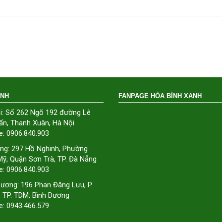
ÁNH
FANPAGE HÒA BÌNH XANH
i: Số 262 Ngõ 192 đường Lê
ấn, Thanh Xuân, Hà Nội
e: 0906.840.903
ng: 297 Hồ Nghinh, Phường
ỹ, Quận Sơn Trà, TP. Đà Nẵng
e: 0906.840.903
Dương: 196 Phan Đăng Lưu, P.
, TP. TDM, Bình Dương
e: 0943.466.579