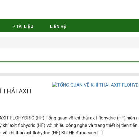
TÀI LIỆU
LIÊN HỆ
 THẢI AXIT
T FLOHYĐRIC (HF) Tổng quan về khí thải axit flohydric (HF),hiện n
khí axit flohydric (HF) với nhiều công nghệ và trang thiết bị tiên tiến .
ề khí thải axit flohyđric (HF) Khí HF được sinh […]