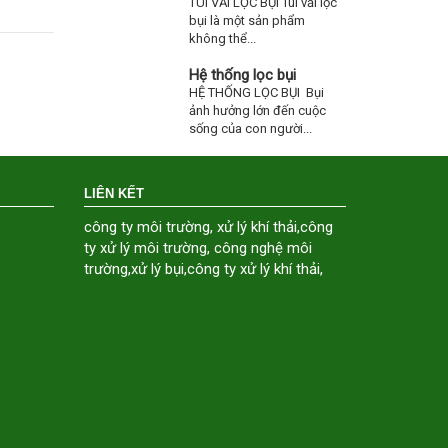
TÚI VẢI LỌC BỤI Túi vải lọc
bụi là một sản phẩm
không thể...
Hệ thống lọc bụi
HỆ THỐNG LỌC BỤI Bụi
ảnh hưởng lớn đến cuộc
sống của con người...
LIÊN KẾT
công ty môi trường
,
xử lý khí thải
,
công
ty xử lý môi trường
,
công nghệ môi
trường
,
xử lý bụi
,
công ty xử lý khí thải
,