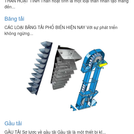
THAN HOẠT TÍNH Than hoạt tính là một loại than nhân tạo mang
đến...
Băng tải
CÁC LOẠI BĂNG TẢI PHỔ BIẾN HIỆN NAY Với sự phát triển
không ngừng...
Gầu tải
GẦU TẢI Sơ lược về gầu tải Gầu tải là một thiết bị kĩ...