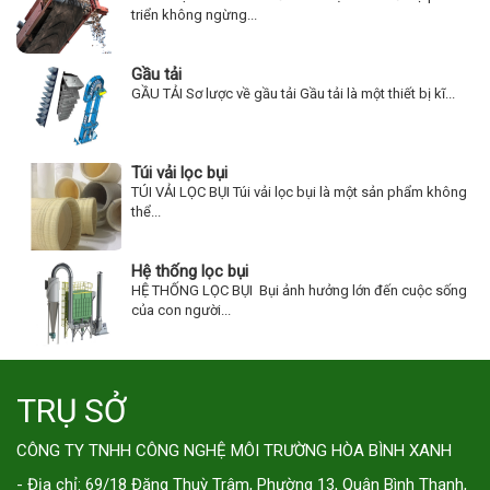
triển không ngừng...
Gầu tải
GẦU TẢI Sơ lược về gầu tải Gầu tải là một thiết bị kĩ...
Túi vải lọc bụi
TÚI VẢI LỌC BỤI Túi vải lọc bụi là một sản phẩm không
thể...
Hệ thống lọc bụi
HỆ THỐNG LỌC BỤI Bụi ảnh hưởng lớn đến cuộc sống
của con người...
TRỤ SỞ
CÔNG TY TNHH CÔNG NGHỆ MÔI TRƯỜNG HÒA BÌNH XANH
- Địa chỉ: 69/18 Đặng Thuỳ Trâm, Phường 13, Quận Bình Thạnh,