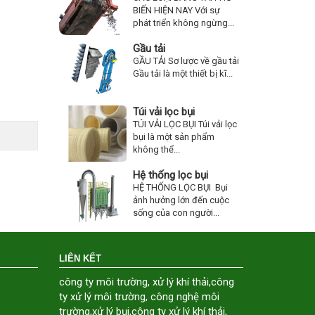
BIẾN HIỆN NAY Với sự
phát triển không ngừng...
Gầu tải
GẦU TẢI Sơ lược về gầu tải
Gầu tải là một thiết bị kĩ...
Túi vải lọc bụi
TÚI VẢI LỌC BỤI Túi vải lọc
bụi là một sản phẩm
không thể...
Hệ thống lọc bụi
HỆ THỐNG LỌC BỤI Bụi
ảnh hưởng lớn đến cuộc
sống của con người...
LIÊN KẾT
công ty môi trường
,
xử lý khí thải
,
công
ty xử lý môi trường
,
công nghệ môi
trường
,
xử lý bụi
,
công ty xử lý khí thải
,