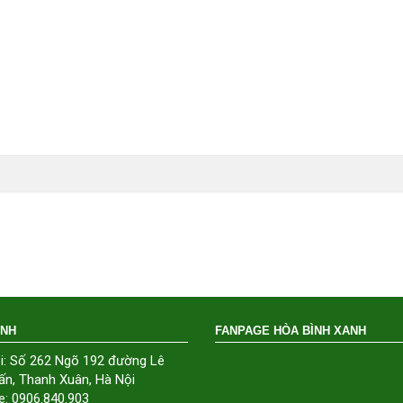
ÁNH
FANPAGE HÒA BÌNH XANH
i: Số 262 Ngõ 192 đường Lê
ấn, Thanh Xuân, Hà Nội
e: 0906.840.903