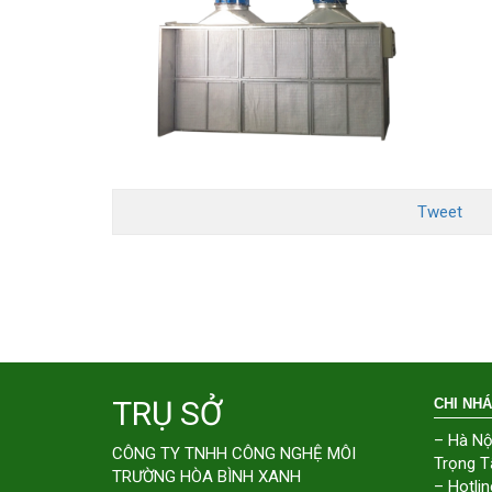
Tweet
TRỤ SỞ
CHI NH
– Hà Nộ
CÔNG TY TNHH CÔNG NGHỆ MÔI
Trọng T
TRƯỜNG HÒA BÌNH XANH
– Hotlin