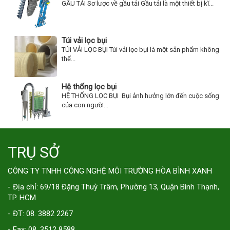
GẦU TẢI Sơ lược về gầu tải Gầu tải là một thiết bị kĩ...
Túi vải lọc bụi
TÚI VẢI LỌC BỤI Túi vải lọc bụi là một sản phẩm không
thể...
Hệ thống lọc bụi
HỆ THỐNG LỌC BỤI Bụi ảnh hưởng lớn đến cuộc sống
của con người...
TRỤ SỞ
CÔNG TY TNHH CÔNG NGHỆ MÔI TRƯỜNG HÒA BÌNH XANH
- Địa chỉ: 69/18 Đặng Thuỳ Trâm, Phường 13, Quận Bình Thạnh,
TP. HCM
- ĐT: 08. 3882 2267
- Fax: 08. 3512 8588