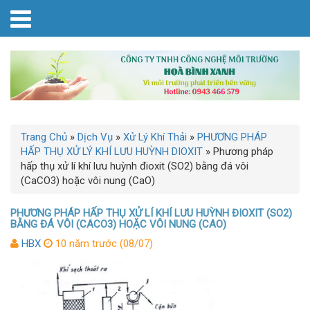
Trang Chủ
»
Dịch Vụ
»
Xử Lý Khí Thải
»
PHƯƠNG PHÁP
HẤP THỤ XỬ LÝ KHÍ LƯU HUỲNH DIOXIT
»
Phương pháp
hấp thụ xử lí khí lưu huỳnh đioxit (SO2) bằng đá vôi
(CaCO3) hoặc vôi nung (CaO)
PHƯƠNG PHÁP HẤP THỤ XỬ LÍ KHÍ LƯU HUỲNH ĐIOXIT (SO2)
BẰNG ĐÁ VÔI (CACO3) HOẶC VÔI NUNG (CAO)
HBX
10 năm trước (08/07)