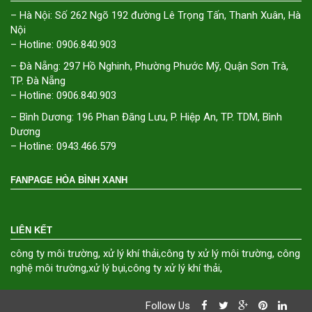
– Hà Nội: Số 262 Ngõ 192 đường Lê Trọng Tấn, Thanh Xuân, Hà
Nội
– Hotline: 0906.840.903
– Đà Nẵng: 297 Hồ Nghinh, Phường Phước Mỹ, Quận Sơn Trà,
TP. Đà Nẵng
– Hotline: 0906.840.903
– Bình Dương: 196 Phan Đăng Lưu, P. Hiệp An, TP. TDM, Bình
Dương
– Hotline: 0943.466.579
FANPAGE HÒA BÌNH XANH
LIÊN KẾT
công ty môi trường
,
xử lý khí thải
,
công ty xử lý môi trường
,
công
nghệ môi trường
,
xử lý bụi
,
công ty xử lý khí thải
,
Follow Us