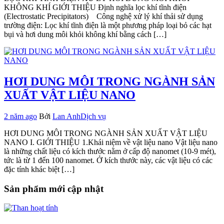
KHÔNG KHÍ GIỚI THIỆU Định nghĩa lọc khí tĩnh điện
(Electrostatic Precipitators) Công nghệ xử lý khí thải sử dụng
trường điện: Lọc khí tĩnh điện là một phương pháp loại bỏ các hạt
bụi và hơi dung môi khỏi không khí bằng cách […]
HƠI DUNG MÔI TRONG NGÀNH SẢN
XUẤT VẬT LIỆU NANO
2 năm ago
Bởi
Lan Anh
Dịch vụ
HƠI DUNG MÔI TRONG NGÀNH SẢN XUẤT VẬT LIỆU
NANO I. GIỚI THIỆU 1.Khái niệm về vật liệu nano Vật liệu nano
là những chất liệu có kích thước nằm ở cấp độ nanomet (10-9 mét),
tức là từ 1 đến 100 nanomet. Ở kích thước này, các vật liệu có các
đặc tính khác biệt […]
Sản phẩm mới cập nhật