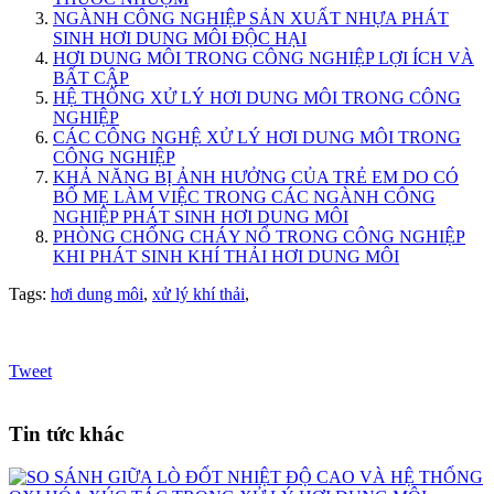
NGÀNH CÔNG NGHIỆP SẢN XUẤT NHỰA PHÁT
SINH HƠI DUNG MÔI ĐỘC HẠI
HƠI DUNG MÔI TRONG CÔNG NGHIỆP LỢI ÍCH VÀ
BẤT CẬP
HỆ THỐNG XỬ LÝ HƠI DUNG MÔI TRONG CÔNG
NGHIỆP
CÁC CÔNG NGHỆ XỬ LÝ HƠI DUNG MÔI TRONG
CÔNG NGHIỆP
KHẢ NĂNG BỊ ẢNH HƯỞNG CỦA TRẺ EM DO CÓ
BỐ MẸ LÀM VIỆC TRONG CÁC NGÀNH CÔNG
NGHIỆP PHÁT SINH HƠI DUNG MÔI
PHÒNG CHỐNG CHÁY NỔ TRONG CÔNG NGHIỆP
KHI PHÁT SINH KHÍ THẢI HƠI DUNG MÔI
Tags:
hơi dung môi
,
xử lý khí thải
,
Tweet
Tin tức khác