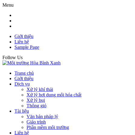
Menu
Giới thiệu
Liên hệ
Sample Page
Follow Us
Trang chủ
Giới thiệu
Dịch vụ
Xử lý khí thải
Xử lý hơi dung môi hóa chất
Xử lý bụi
Thông gió
Tài liệu
Văn bản pháp lý
Giáo trình
Phần mềm môi trường
Liên hệ