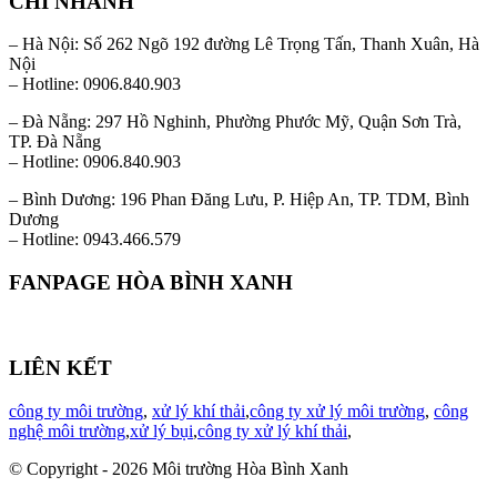
CHI NHÁNH
– Hà Nội: Số 262 Ngõ 192 đường Lê Trọng Tấn, Thanh Xuân, Hà
Nội
– Hotline: 0906.840.903
– Đà Nẵng: 297 Hồ Nghinh, Phường Phước Mỹ, Quận Sơn Trà,
TP. Đà Nẵng
– Hotline: 0906.840.903
– Bình Dương: 196 Phan Đăng Lưu, P. Hiệp An, TP. TDM, Bình
Dương
– Hotline: 0943.466.579
FANPAGE HÒA BÌNH XANH
LIÊN KẾT
công ty môi trường
,
xử lý khí thải
,
công ty xử lý môi trường
,
công
nghệ môi trường
,
xử lý bụi
,
công ty xử lý khí thải
,
© Copyright - 2026 Môi trường Hòa Bình Xanh