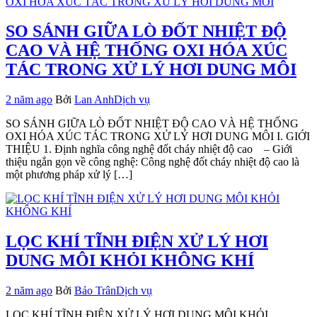
SO SÁNH GIỮA LÒ ĐỐT NHIỆT ĐỘ
CAO VÀ HỆ THỐNG OXI HÓA XÚC
TÁC TRONG XỬ LÝ HƠI DUNG MÔI
2 năm ago
Bởi
Lan Anh
Dịch vụ
SO SÁNH GIỮA LÒ ĐỐT NHIỆT ĐỘ CAO VÀ HỆ THỐNG
OXI HÓA XÚC TÁC TRONG XỬ LÝ HƠI DUNG MÔI I. GIỚI
THIỆU 1. Định nghĩa công nghệ đốt cháy nhiệt độ cao – Giới
thiệu ngắn gọn về công nghệ: Công nghệ đốt cháy nhiệt độ cao là
một phương pháp xử lý […]
LỌC KHÍ TĨNH ĐIỆN XỬ LÝ HƠI
DUNG MÔI KHỎI KHÔNG KHÍ
2 năm ago
Bởi
Bảo Trân
Dịch vụ
LỌC KHÍ TĨNH ĐIỆN XỬ LÝ HƠI DUNG MÔI KHỎI